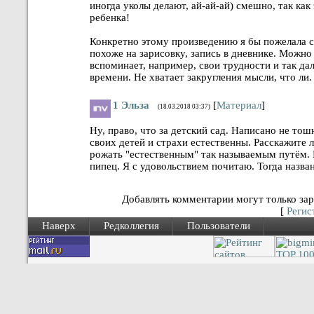
иногда уколы делают, ай-ай-ай) смешно, так ка
ребенка!
Конкретно этому произведению я бы пожелала сю
похоже на зарисовку, запись в дневнике. Можно
вспоминает, например, свои трудности и так да
времени. Не хватает закругления мысли, что ли.
1
Эльза
[
Материал
]
(18.03.2018 03:37)
Ну, право, что за детский сад. Написано не то
своих детей и страхи естественны. Расскажите 
рожать "естественным" так называемым путём. Р
пипец. Я с удовольствием почитаю. Тогда назва
Добавлять комментарии могут только зар
[
Регис
Наверх
Редколлегия
Пользователи