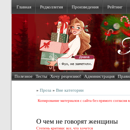
Главная
Редколлегия
Произведения
Рейтинг
Полезное
|
Тесты
|
Хочу рецензию!
|
Администрация
|
Прави
»
Проза
»
Вне категории
Копирование материалов с сайта без прямого согласия
О чем не говорят женщины
Степень критики: все, что хочется