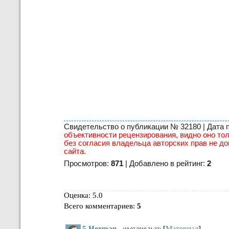
- Даша спит. Приезжай, а….
- Да что случилось-то? – тревога в мамино
мчаться в ночь-полночь?
- Мама… - Леся снова прикусила губу и за
невидимый командовал в рупор: «Все рав-н
устала. Я боюсь…
- Хорошо. Я скоро буду.
Присев у кроватки, Леся прижалась лбом к
горько рыдала и так же бурно мирилась и
– отныне и во веки веков. И руку отдала бы
- Тшшшшшш… Спи, зайка, спи…
Когда выспится.
Свидетельство о публикации № 32180 | Дата пу
объективности рецензирования, видно оно тол
без согласия владельца авторских прав не до
сайта.
Просмотров:
871
| Добавлено в рейтинг:
2
Оценка: 5.0
Всего комментариев
:
5
5
Herman
[
Материал
]