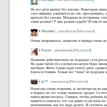
(19.07.2019 21:33)
Не все дети кричат без умолку. Некоторые лиш
счастливыми, улыбаются во сне, проснувшись, и
кричала без умолку. Младшая не истеричка, спо
такие разные? У них разная судьба? И они ее з
4
Marinka
[
Материал
]
(23.03.2018 22:24)
Очень понравилось, написано и правда очень 
3
Prosto
[
Материал
]
(20.03.2018 19:06)
Название действительно не подходит сути расск
Но даже читая это я испытала целую бурю эмоций
матерью. Жить только ради своего дитя, срывать
благосостоянии. Только вот "пена" из подушек н
2
jz77
[
Материал
]
(18.03.2018 16:28)
Написано очень искренне, и, несмотря ни на как
и бывает, но это только поначалу трудно. Со в
найти время поспать. Главное, чтобы ребенок бы
памяти и сожалеть, что так давно и так мало их
непонимания, как это надо делать. И сетовать н