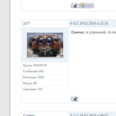
jz77
#
422
18.02.2016 в 23:56
Санчес
, я утрешний. А с
Группа: МАГИСТР
Сообщений: 683
Репутация:
3354
Наград:
66
Замечания : 0%
Санчес
#
423
19.02.2016 в 00:07