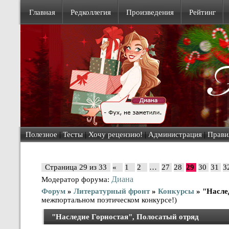
Главная
Редколлегия
Произведения
Рейтинг
Полезное
|
Тесты
|
Хочу рецензию!
|
Администрация
|
Прави
Страница
29
из
33
«
1
2
…
27
28
29
30
31
3
Диана
Модератор форума:
Форум
»
Литературный фронт
»
Конкурсы
»
"Насле
межпортальном поэтическом конкурсе!)
"Наследие Горностая", Полосатый отряд