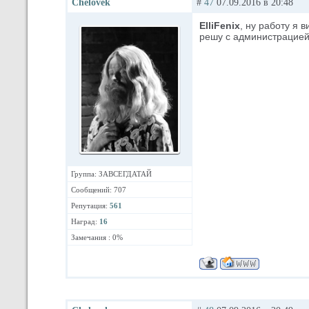
Chelovek
#
47
07.09.2016 в 20:48
ElliFenix
, ну работу я 
решу с администрацией
Группа: ЗАВСЕГДАТАЙ
Сообщений: 707
Репутация:
561
Наград:
16
Замечания : 0%