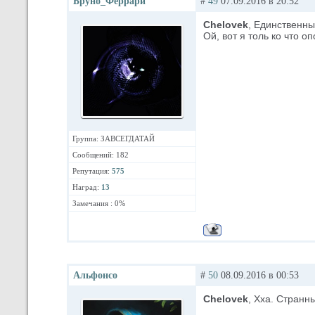
Бруно_Феррари
#
49
07.09.2016 в 20:52
Chelovek
, Единственны
Ой, вот я толь ко что оп
Группа: ЗАВСЕГДАТАЙ
Сообщений: 182
Репутация:
575
Наград:
13
Замечания : 0%
Альфонсо
#
50
08.09.2016 в 00:53
Chelovek
, Хха. Странны