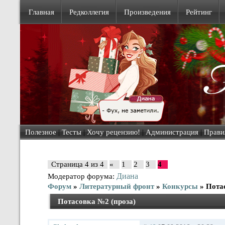
Главная
Редколлегия
Произведения
Рейтинг
Полезное
|
Тесты
|
Хочу рецензию!
|
Администрация
|
Прави
Страница
4
из
4
«
1
2
3
4
Диана
Модератор форума:
Форум
»
Литературный фронт
»
Конкурсы
»
Пота
Потасовка №2 (проза)