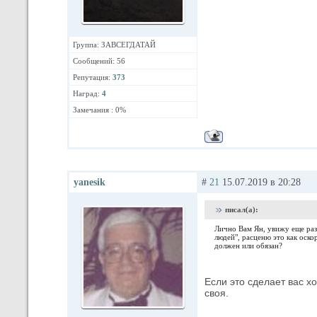
Группа: ЗАВСЕГДАТАЙ
Сообщений: 56
Репутация:
373
Наград:
4
Замечания : 0%
yanesik
#
21
15.07.2019 в 20:28
писал(а):
Лично Вам Ян, увижу еще раз 
людей", расценю это как оско
должен или обязан?
Если это сделает вас х
своя.