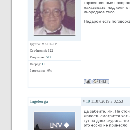
торжественные похороны
наказывать, над кем-то
инородное тело.
Недаром есть поговорка
Группа: МАГИСТР
Сообщений: 822
Репутация:
502
Наград:
11
Замечания : 0%
Ingeborga
#
19
11.07.2019 в 02:53
Да забейте, Ян. Не сто
жалость смотрится хоть 
тут на днях вкурила что
это ессно не принесло, 