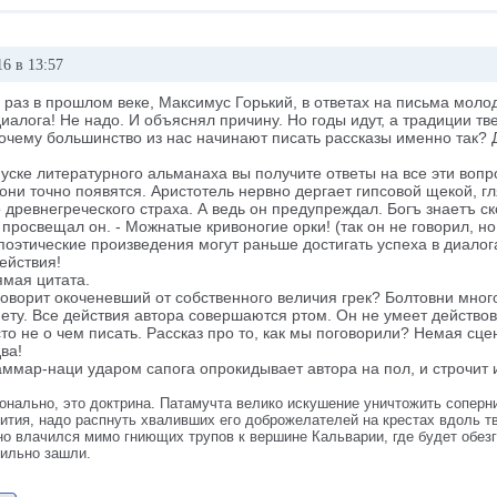
6 в 13:57
 раз в прошлом веке, Максимус Горький, в ответах на письма моло
диалога! Не надо. И объяснял причину. Но годы идут, а традиции т
очему большинство из нас начинают писать рассказы именно так? 
уске литературного альманаха вы получите ответы на все эти вопр
они точно появятся. Аристотель нервно дергает гипсовой щекой, г
 древнегреческого страха. А ведь он предупреждал. Богъ знаетъ с
- просвещал он. - Можнатые кривоногие орки! (так он не говорил,
поэтические произведения могут раньше достигать успеха в диалог
ействия!
ямая цитата.
говорит окоченевший от собственного величия грек? Болтовни мног
ету. Все действия автора совершаются ртом. Он не умеет действов
то не о чем писать. Рассказ про то, как мы поговорили? Немая сце
два!
аммар-наци ударом сапога опрокидывает автора на пол, и строчит 
онально, это доктрина. Патамучта велико искушение уничтожить соперн
вития, надо распнуть хваливших его доброжелателей на крестах вдоль тв
но влачился мимо гниющих трупов к вершине Кальварии, где будет обезг
вильно зашли.