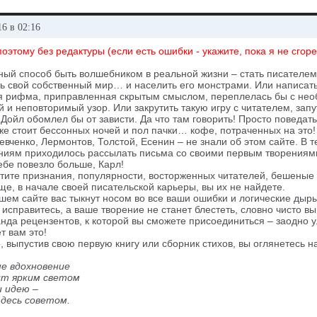
6 в 02:16
поэтому без редактуры (если есть ошибки - укажите, пока я не сгор
ый способ быть волшебником в реальной жизни – стать писателем.
ь свой собственный мир… и населить его монстрами. Или написать
я рифма, приправленная скрытым смыслом, переплелась бы с нео
 и неповторимый узор. Или закрутить такую игру с читателем, запут
Дойл обомлел бы от зависти. Да что там говорить! Просто поведат
уже стоит бессонных ночей и пол пачки… кофе, потраченных на это!
вченко, Лермонтов, Толстой, Есенин – не знали об этом сайте. В 
ниям приходилось рассылать письма со своими первым творениям
ебе повезло больше, Карл!
тите признания, популярности, восторженных читателей, бешеные г
ще, в начале своей писательской карьеры, вы их не найдете.
шем сайте вас тыкнут носом во все ваши ошибки и логические дыры 
 исправитесь, а ваше творение не станет блестеть, словно чисто 
да рецензентов, к которой вы сможете присоединиться – заодно у
т вам это!
, выпустив свою первую книгу или сборник стихов, вы оглянетесь на
е вдохновение
ит ярким светом
 идею –
десь советом.