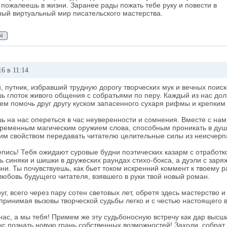
 пожалеешь в жизни. Заранее рады пожать тебе руку и повести в
ный виртуальный мир писательского мастерства.
6 в 11:14
, путник, избравший трудную дорогу творческих мук и вечных поис
ь глоток живого общения с собратьями по перу. Каждый из нас дол
м помочь друг другу куском запасенного сухаря рифмы и крепким 
ь на нас опереться в час неуверенности и сомнения. Вместе с на
ременным магическим оружием слова, способным проникать в душу
м свойством передавать читателю целительные силы из неисчерпа
пись! Тебя ожидают суровые будни поэтических казарм с отработко
 синяки и шишки в дружеских раундах стихо-бокса, а дуэли с зар
ни. Ты почувствуешь, как бьет током искренний коммент к твоему р
юбовь будущего читателя, взявшего в руки твой новый роман.
уг, всего через пару сотен световых лет, обретя здесь мастерство
 принимая вызовы творческой судьбы легко и с честью настоящего 
ас, а мы тебя! Примем же эту судьбоносную встречу как дар высш
нс познать новую грань собственных возможностей! Заходи, собрат 