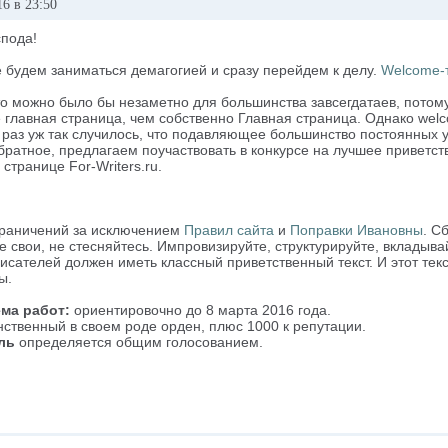
6 в 23:50
спода!
 будем заниматься демагогией и сразу перейдем к делу.
Welcome-
о можно было бы незаметно для большинства завсегдатаев, потому 
 главная страница, чем собственно Главная страница. Однако welco
 раз уж так случилось, что подавляющее большинство постоянных у
братное, предлагаем поучаствовать в конкурсе на лучшее приветст
 странице For-Writers.ru.
граничений за исключением
Правил сайта
и
Поправки Ивановны
. С
 свои, не стесняйтесь. Импровизируйте, структурируйте, вкладыва
исателей должен иметь классный приветственный текст. И этот тек
ы.
ма работ:
ориентировочно до 8 марта 2016 года.
ственный в своем роде орден, плюс 1000 к репутации.
ль
определяется общим голосованием.