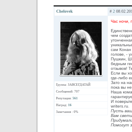
Chelovek
#
2
08.02.201
Час ночи, 
Единственн
чем создат
утонченна
уникальный
сам Конан 
голове, - 
Пушкин, Ше
бедным ге
отзывов! Т
Если вы хо
где-либо е
Зато на на
Группа: ЗАВСЕГДАТАЙ
пока вы не
Сообщений: 707
Наша коман
гарантируе
Репутация:
561
И поверьте
Наград:
16
writers.ru.
Пусть ваш
Замечания : 0%
Вам свет
Придумали
Помогут з