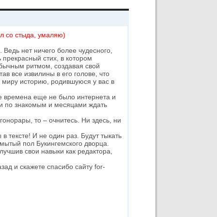
ел со стыда, умаляю)
 Ведь нет ничего более чудесного,
 прекрасный стих, в котором
бычным ритмом, создавая свой
ав все извилины в его голове, что
ь миру историю, родившуюся у вас в
те времена еще не было интернета и
и по знакомым и месяцами ждать
онорары, то – очнитесь. Ни здесь, ни
в тексте! И не один раз. Будут тыкать
вымытый пол Букингемского дворца.
лучшив свои навыки как редактора,
зад и скажете спасибо сайту for-