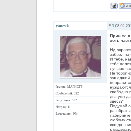
yanesik
#
3
08.02.201
Пришел с 
хоть част
Ну, здравс
забрел на 
И тебе, на
тебе полез
лучшие час
Не торопис
зашедший в
понравится
Группа: МАГИСТР
нуждаются,
свободно п
Сообщений: 822
два уже да
Репутация:
502
здесь?"
Подумай о
Наград:
11
разобратьс
Замечания : 0%
лабиринте
любому ст
всегда вни
к модерато