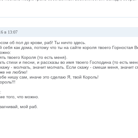
6 в 13:07
сом об пол до крови, раб! Ты ничто здесь.
й себя как дома, потому что ты на сайте короля твоего Горностая В
ожно:
ять твоего Короля (то есть меня).
ть стихи и песни, и рассказы во имя твоего Господина (то есть мен
скажу - молчать, значит молчать. Если скажу - смеши меня, значит 
уже не люблю!
ебе нишу сам, иначе это сделаю Я, твой Король!
ороль!!!
:
оме того, что можно.
загнивай, мой раб.