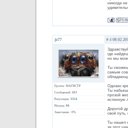
никогда не
удивитель
jz77
#
4
08.02.201
Здравствуй
где найдеш
но мы може
Ты сможеш
самым сов
обладающи
Однако кре
Группа: МАГИСТР
Ты набьешь
Сообщений: 683
прозой жиз
истинную л
Репутация:
3354
Наград:
66
Дорогой др
Замечания : 0%
свой путь,
Ты нашел н
за этот ша