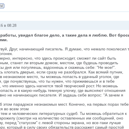
6 в 08:28
работы, увидел благое дело, а такие дела я люблю. Вот брос
ями.
твуй, Друг, начинающий писатель. Я думаю, что немало поколесил 
огонек.
верно, интересно, что здесь происходит, сможет ли сайт быть
ным, станет ли вторым домом, местом, где будешь проводить
ы дня или погуляешь, вздохнешь и скажешь себе: "Не мое!".
ь хлопать дверью, если сразу не разобрался. Как всякий путник,
 незнакомое место, ты можешь попасть в удачный уголок, где
, где почувствуешь, что ты нужен, что приживешься и в тебе
 что именно здесь нагнется твой творческий рост. Но можешь
опасть и в какую-нибудь темную улочку, где выясняют отношения
вно не начинающих писателя. И задашь себе вопрос: "А зачем я
б этом парадоксе незнакомых мест. Конечно, на первых порах теб
я во всем этом
 тем и человеческих литературных судеб. Ты можешь обратиться к
арожилу (смотри на количество оставленных им сообщений, оно
зу, перед "статусом" с левой стороны экрана, но все-таки лучше
ру, который в силу своих обязательств расскажет самый простой