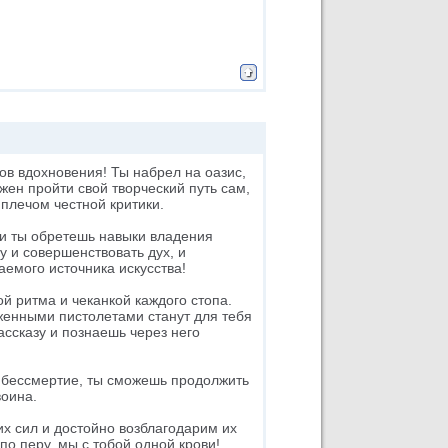
ков вдохновения! Ты набрел на оазис,
жен пройти свой творческий путь сам,
плечом честной критики.
ми ты обретешь навыки владения
 и совершенствовать дух, и
емого источника искусства!
й ритма и чеканкой каждого стопа.
яженными пистолетами станут для тебя
ассказу и познаешь через него
 и бессмертие, ты сможешь продолжить
воина.
их сил и достойно возблагодарим их
по перу, мы с тобой одной крови!