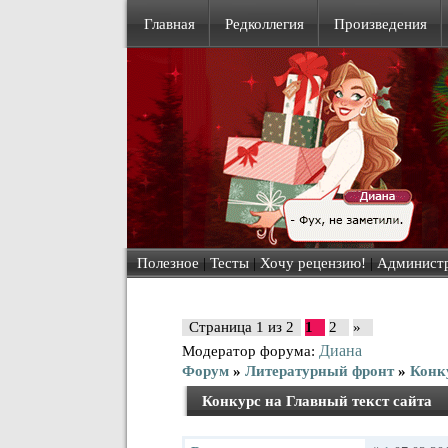
Главная
Редколлегия
Произведения
Полезное
|
Тесты
|
Хочу рецензию!
|
Админист
Страница
1
из
2
1
2
»
Диана
Модератор форума:
Форум
»
Литературный фронт
»
Конк
Конкурс на Главный текст сайта