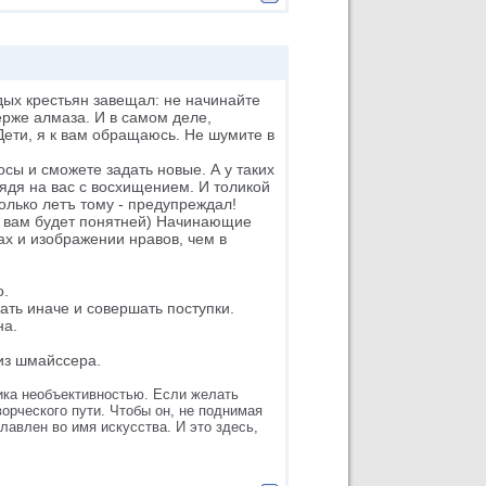
дых крестьян завещал: не начинайте
верже алмаза. И в самом деле,
Дети, я к вам обращаюсь. Не шумите в
осы и сможете задать новые. А у таких
лядя на вас с восхищением. И толикой
колько летъ тому - предупреждал!
 но вам будет понятней) Начинающие
ах и изображении нравов, чем в
о.
ать иначе и совершать поступки.
на.
из шмайссера.
ика необъективностью. Если желать
орческого пути. Чтобы он, не поднимая
лавлен во имя искусства. И это здесь,