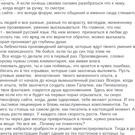
о начать. А если хочешь своими силами разобраться что к чему,
 когда водят за ручку, то смотри:
 сайте - это всегда форум, место общения и именно сюда стекаютс
ь людей и все разные, разные по возрасту, взглядам, жизненному
ане проживания, умению высказываться. Но главное, что нас
 - великий русский язык. На нем можно признаться в любви до
ослать так, что вряд ли кто вернется обратно, можно высказать
торая проникает до глубины души.
ть библиотека произведений авторов, которые ждут твоего умения 
или написанного. Не бойся, если ты до сих пор этим не
 Все когда-то делали это в первый раз. Произведение, словно
торому нужны словa комментария, как живая влага.
итиковать других, ты и сам поймешь, что кроется в чужих ошибках,
бегать их в тех отрывках, которые сам захочешь выложить. Пусть
путевые заметки, впечатления твоего жизненного опыта, а
чиненный от начала до конца вымышленный рассказ. Вскоре, когда
 опыта, тебе захочется создать свою Галатею, как Пигмалиону.
твоя фантазия, озарится душа вдохновением. Здесь все твои
же если кто-то и будет на первых порах огрызаться, ты скоро
мосферу сайта, когда, даже одергивая, тебе желают успеха. И это
 льстивое лицемерие и блажь незаслуженных комплиментов. Ты
его ты стоишь на самом деле, как писатель в настоящий момент. А
нешь расти вверх. У каждого своя скорость роста. Никто не
то ты через два месяца превратишься в гения, нужно реально
а вещи. Но все же...Почему не помечтать?
ы уже набрался храбрости и решил зарегистрироваться. Тогда в до
минута регистрации будет одним из тех поступков о которых ты