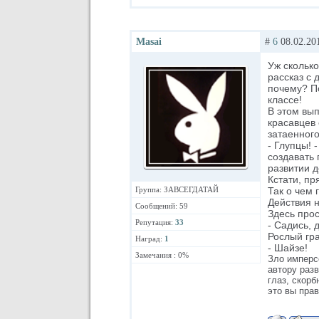
Masai
#
6
08.02.201
Уж сколько
рассказ с 
почему? П
классе!
В этом вып
красавцев 
затаенного
- Глупцы! 
создавать 
развитии д
Кстати, пр
Группа: ЗАВСЕГДАТАЙ
Так о чем 
Действия н
Сообщений: 59
Здесь прос
Репутация:
33
- Садись, 
Рослый гр
Наград:
1
- Шайзе!
Замечания : 0%
Зло имперс
автору раз
глаз, скорб
это вы пра