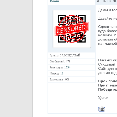
Boom
#
1
07.02.201
Дамы и го
Давайте не
Сделать эт
куда более
новички. И
доказать о
на главной
Группа: ЗАВСЕГДАТАЙ
Никаких о
Сообщений: 479
Скидывайте
Репутация:
1534
Сайт для п
долгие год
Наград:
12
Замечания : 0%
Срок прие
Приз:
един
Победите
Удачи!