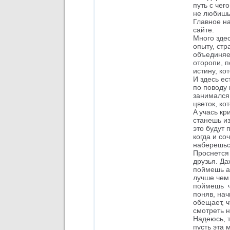
путь с чег
не любишь,
Главное на
сайте.
Много здес
опыту, стр
объединяет
оторопи, п
истину, ко
И здесь ес
по поводу 
занимался.
цветок, ко
A учась кр
станешь из
это будут 
когда и со
наберешься
Проснется 
друзья. Да
поймешь ат
лучше чем
поймешь ч
поняв, нач
обещает, ч
смотреть н
Надеюсь, т
пусть эта 