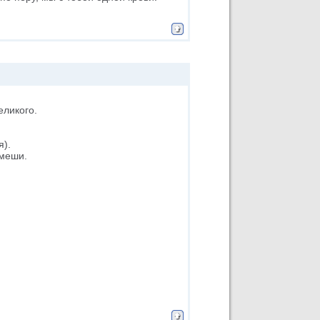
еликого.
я).
смеши.