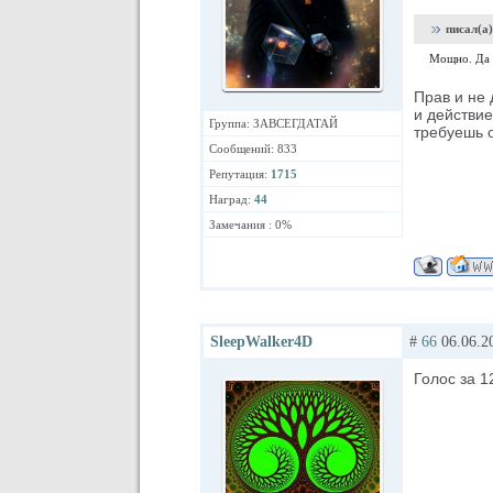
писал(а)
Мощно. Да в
Прав и не 
и действие
Группа: ЗАВСЕГДАТАЙ
требуешь о
Сообщений: 833
Репутация:
1715
Наград:
44
Замечания : 0%
SleepWalker4D
#
66
06.06.2
Голос за 1