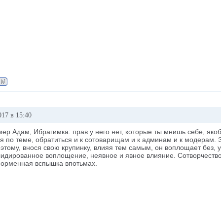
017 в 15:40
ер Адам, Ибрагимка: прав у него нет, которые ты мнишь себе, яко
я по теме, обратиться и к сотоварищам и к админам и к модерам. Э
этому, внося свою крупинку, влияя тем самым, он воплощает без,
идированное воплощение, неявное и явное влияние. Сотворчество 
орменная вспышка впотьмах.