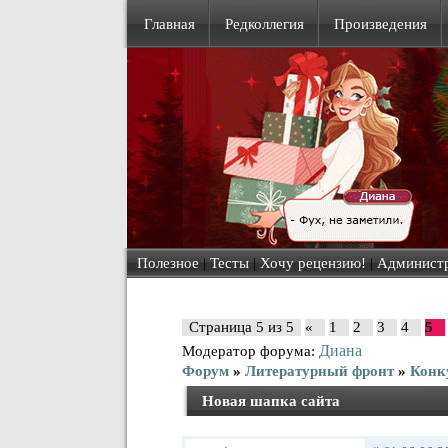
Главная
Редколлегия
Произведения
Полезное
|
Тесты
|
Хочу рецензию!
|
Админист
Страница
5
из
5
«
1
2
3
4
5
Диана
Модератор форума:
Форум
»
Литературный фронт
»
Конк
Новая шапка сайта