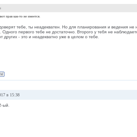
:
от прав как-то не имеется.
доверят тебе, ты неадекватен. Но для планирования и ведения не
. Одного первого тебе не достаточно. Второго у тебя не наблюдает
т других - это и неадекватно уже в целом о тебе.
017 в 15:38
2-ый.