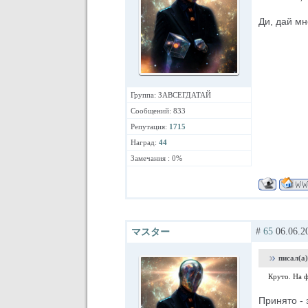
Ди, дай м
Группа: ЗАВСЕГДАТАЙ
Сообщений: 833
Репутация:
1715
Наград:
44
Замечания : 0%
#
65
06.06.2
マスター
писал(а)
Круто. На ф
Принято - 