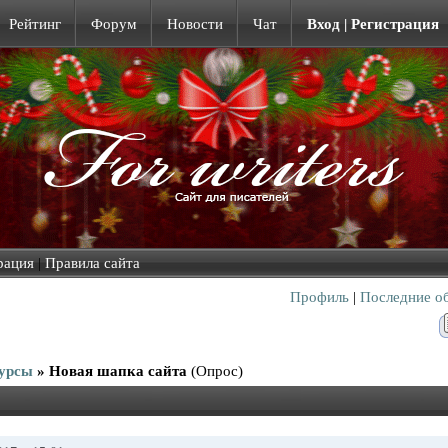
Рейтинг
Форум
Новости
Чат
Вход | Регистрация
рация
|
Правила сайта
Профиль
|
Последние о
урсы
»
Новая шапка сайта
(Опрос)