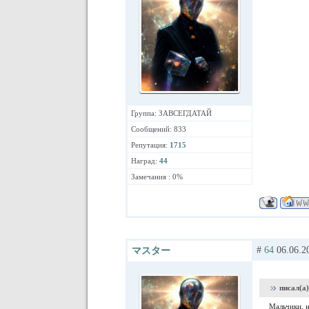
Группа: ЗАВСЕГДАТАЙ
Сообщений: 833
Репутация:
1715
Наград:
44
Замечания : 0%
#
64
06.06.2
マスター
писал(а)
Мальчики, н