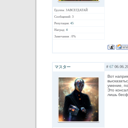
Группа: ЗАВСЕГДАТАЙ
Сообщений: 3
Репутация:
45
Наград:
4
Замечания : 0%
#
67
06.06.2
マスター
Вот наприм
высказатьс
умение, по
Это консал
лишь бесф