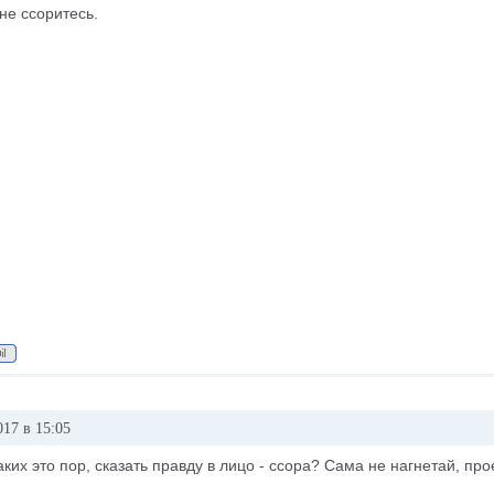
не ссоритесь.
017 в 15:05
каких это пор, сказать правду в лицо - ссора? Сама не нагнетай, пр