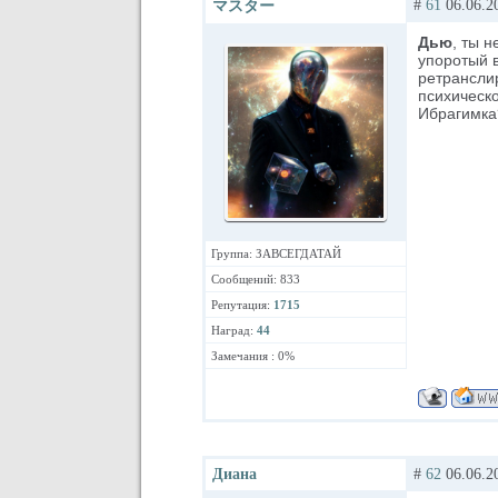
#
61
06.06.2
マスター
Дью
, ты 
упоротый в
ретранслир
психическо
Ибрагимка
Группа: ЗАВСЕГДАТАЙ
Сообщений: 833
Репутация:
1715
Наград:
44
Замечания : 0%
Диана
#
62
06.06.2