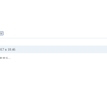
017 в 18:46
е-е-с...