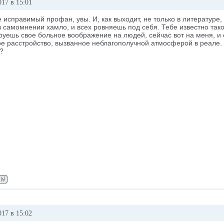
017 в 15:01
не исправимый профан, увы. И, как выходит, не только в литературе,
 самомнении хамло, и всех ровняешь под себя. Тебе известно тако
уешь свое больное воображение на людей, сейчас вот на меня, и с
е расстройство, вызванное неблагополучной атмосферой в реале. К
?
017 в 15:02