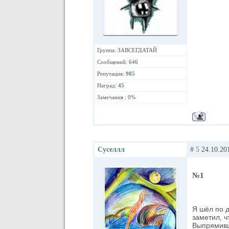
Группа: ЗАВСЕГДАТАЙ
Сообщений: 646
Репутация:
985
Наград:
45
Замечания : 0%
Суселлл
#
5
24.10.201
№1
Я шёл по д
заметил, ч
Выпрямивши