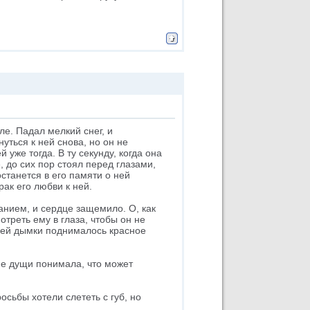
е. Падал мелкий снег, и
ться к ней снова, но он не
уже тогда. В ту секунду, когда она
 до сих пор стоял перед глазами,
останется в его памяти о ней
рак его любви к ней.
анием, и сердце защемило. О, как
треть ему в глаза, чтобы он не
енней дымки поднималось красное
не дущи понимала, что может
осьбы хотели слететь с губ, но