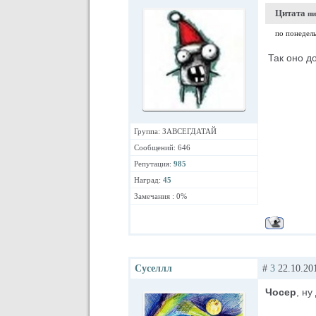
Цитата
пи
по понедель
Так оно д
Группа: ЗАВСЕГДАТАЙ
Сообщений: 646
Репутация:
985
Наград:
45
Замечания : 0%
Суселлл
#
3
22.10.201
Чосер
, ну