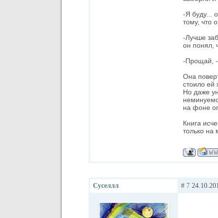
-Я буду...
тому, что 
-Лучше заб
он понял, 
-Прощай, -
Она поверт
стоило ей 
Но даже ун
неминуемо 
на фоне ог
Книга исче
только на 
Суселлл
#
7
24.10.201