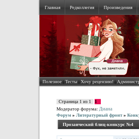
Главная
Редколлегия
Произведения
Полезное
|
Тесты
|
Хочу рецензию!
|
Админист
Страница
1
из
1
1
Диана
Модератор форума:
Форум
»
Литературный фронт
»
Конк
Прозаический блиц-конкурс №4