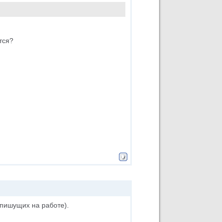
тся?
я пишущих на работе).