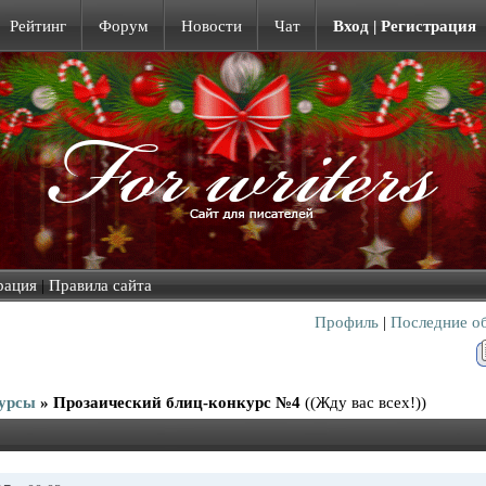
Рейтинг
Форум
Новости
Чат
Вход | Регистрация
рация
|
Правила сайта
Профиль
|
Последние о
урсы
»
Прозаический блиц-конкурс №4
((Жду вас всех!))