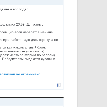
дамы и господа!
дельника 23:59. Допустимо
аллов. (но если наберётся меньше
аждой работе надо дать оценку, а не
ается как максимальный балл.
ьком количестве участников)
т делёж места со вторым по баллам).
а. Победителям выдаются суслячьи
частников не ограничено.