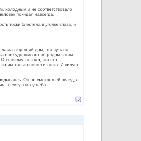
тым, холодным и не соответствовало
 человек покидал навсегда.
сть тоски блестела в уголке глаза, и
лась в горящий дом, что чуть не
нига ещё удерживает её рядом с ним.
Он почему-то знал, что это
с ним только пепел и тоска. И силуэт
лядываясь. Он не смотрел ей вслед, а
чь - в сизую мглу неба.