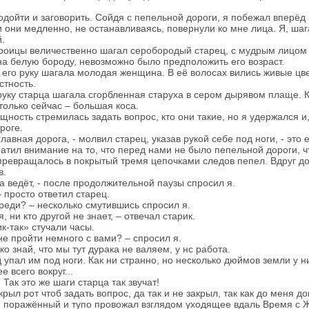
дойти и заговорить. Сойдя с пепельной дороги, я побежал вперёд 
и они медленно, не останавливаясь, повернули ко мне лица. Я, ша
.
троицы величественно шагал серобородый старец, с мудрым лицом
на белую бороду, невозможно было предположить его возраст.
 его руку шагала молодая женщина. В её волосах вились живые цв
стность.
уку старца шагала сгорбленная старуха в сером дырявом плаще. К
только сейчас – большая коса.
щность стремилась задать вопрос, кто они такие, но я удержался и,
роге.
 главная дорога, - молвил старец, указав рукой себе под ноги, - это
ратил внимание на то, что перед нами не было пепельной дороги, ч
превращалось в покрытый тремя цепочками следов пепел. Вдруг до
в.
на ведёт, - после продолжительной паузы спросил я.
– просто ответил старец.
ереди? – несколько смутившись спросил я.
я, ни кто другой не знает, – отвечал старик.
ик-так» стучали часы.
е пройти немного с вами? – спросил я.
ько знай, что мы тут дурака не валяем, у нс работа.
 упал им под ноги. Как ни странно, но несколько дюймов земли у 
е всего вокруг...
. Так это же шаги старца так звучат!
крыл рот чтоб задать вопрос, да так и не закрыл, так как до меня д
м поражённый и тупо провожал взглядом уходящее вдаль Время с Ж