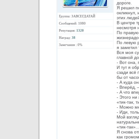
дороге.
Я решил по
окликнул, 
Группа: ЗАВСЕГДАТАЙ
этих людей
В центре 
Сообщений: 1080
несмотря 
Репутация:
1320
По правую
жизнерадо
Наград:
38
По левую р
Замечания : 0%
я заметил 
Вся моя су
главной до
- Вот она,
И тут я об
сзади всё 
бы от часо
- А куда о
- Вперёд, 
- А что вп
- Этого ни 
«тик-так, т
- Можно мн
- Иди, тол
Мой взгляд
натуральне
«тик-так»..
Я снова от
как громо