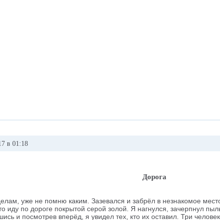
7 в 01:18
Дорога
елам, уже не помню каким. Зазевался и забрёл в незнакомое место
то иду по дороге покрытой серой золой. Я нагнулся, зачерпнул пыл
сь и посмотрев вперёд, я увидел тех, кто их оставил. Три человек