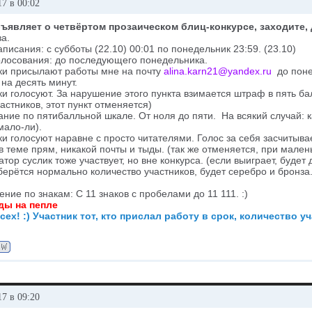
7 в 00:02
ъявляет о четвёртом прозаическом блиц-конкурсе, заходите, 
за.
аписания: с субботы (22.10) 00:01 по понедельник 23:59. (23.10)
голосования: до последующего понедельника.
ики присылают работы мне на почту
alina.karn21@yandex.ru
до поне
на десять минут.
ки голосуют. За нарушение этого пункта взимается штраф в пять б
астников, этот пункт отменяется)
ание по пятибалльной шкале. От ноля до пяти. На всякий случай: к
мало-ли).
ки голосуют наравне с просто читателями. Голос за себя засчитыв
 в теме прям, никакой почты и тыды. (так же отменяется, при мален
атор суслик тоже участвует, но вне конкурса. (если выиграет, буде
аберётся нормально количество участников, будет серебро и бронз
ение по знакам: С 11 знаков с пробелами до 11 111. :)
ды на пепле
сех! :) Участник тот, кто прислал работу в срок, количество у
7 в 09:20