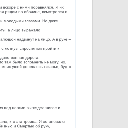
и вскоре с ними поравнялся. Я их
гая рядом по обочине, всмотрелся в
 и молодыми глазами. Но даже
еты, а лицо выражало
апюшон надвинут на лицо. А в руке –
 сглотнув, спросил как пройти к
 единственная дорога.
то там было вспомнить не могу, но,
 моих ушей донеслось тиканье, будто
низ под ногами выглядел живее и
ошло, кто эта троица. Я остановился
изнью и Смертью об руку,