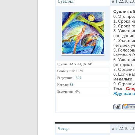
Суселлл
#
1
22.10.201
Суслик об
0. Это про
1. Сроки н
2. Сроки 
3. Участн
опоздание 
4. Участни
четырёх уч
5. Голосов
частично (
6. Участни
Группа: ЗАВСЕГДАТАЙ
(пятёрка).
7. Организ
Сообщений: 1080
8. Если н
Репутация:
1320
медальки.
9. Огранич
Наград:
38
Тема:
Сле
Замечания : 0%
Жду вас в
Чосер
#
2
22.10.201