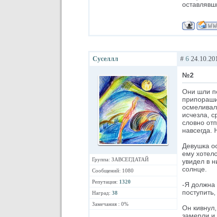
оставлявши
Суселлл
#
6
24.10.201
№2
Они шли по
припорашив
осмеливалс
исчезла, с
словно отп
навсегда. 
Девушка ос
ему хотело
Группа: ЗАВСЕГДАТАЙ
увидел в н
солнце.
Сообщений: 1080
Репутация:
1320
-Я должна 
поступить,
Наград:
38
Замечания : 0%
Он кивнул,
замерли и