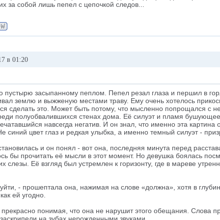
х за собой лишь пепел с цепочкой следов...
7 в 01:20
 пустырю засыпанному пеплом. Пепел резал глаза и першил в горл
ал землю и выжженую местами траву. Ему очень хотелось прикосну
я сделать это. Может быть потому, что мысленно попрощался с ней 
реди полуобвалившихся стенах дома. Её силуэт и пламя бушующее,
ечатавшийся навсегда негатив. И он знал, что именно эта картина 
Не синий цвет глаз и редкая улыбка, а именно темный силуэт - приз
тановилась и он понял - вот она, последняя минута перед расстав
сь бы прочитать её мысли в этот момент. Но девушка боялась посмо
их слезы. Её взгляд был устремлен к горизонту, где в мареве утр
уйти, - прошептала она, нажимая на слове «должна», хотя в глуби
 как ей угодно.
 прекрасно понимая, что она не нарушит этого обещания. Слова пр
 заскрипели на зубах нерожденными звуками.