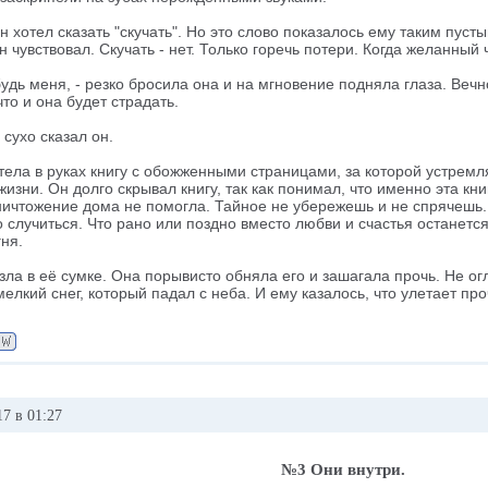
 он хотел сказать "скучать". Но это слово показалось ему таким пус
он чувствовал. Скучать - нет. Только горечь потери. Когда желанный
удь меня, - резко бросила она и на мгновение подняла глаза. Вечно
что и она будет страдать.
 сухо сказал он.
ела в руках книгу с обожженными страницами, за которой устремля
жизни. Он долго скрывал книгу, так как понимал, что именно эта к
ичтожение дома не помогла. Тайное не убережешь и не спрячешь. 
случиться. Что рано или поздно вместо любви и счастья останется 
ня.
зла в её сумке. Она порывисто обняла его и зашагала прочь. Не ог
мелкий снег, который падал с неба. И ему казалось, что улетает про
7 в 01:27
№3 Они внутри.