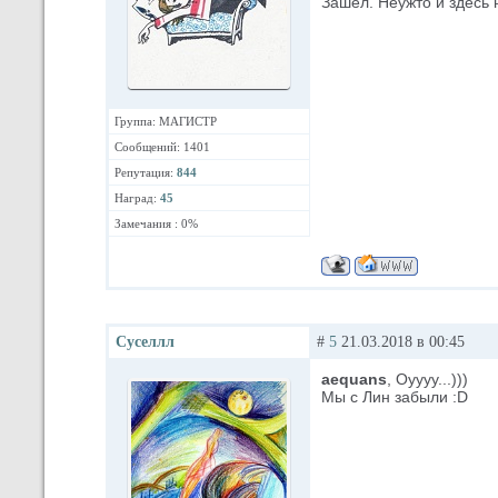
Зашёл. Неужто и здесь 
Группа: МАГИСТР
Сообщений: 1401
Репутация:
844
Наград:
45
Замечания : 0%
Суселлл
#
5
21.03.2018 в 00:45
aequans
, Оуууу...)))
Мы с Лин забыли :D