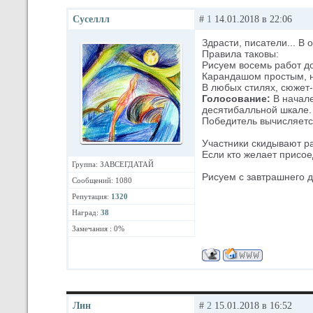
Суселлл
#
1
14.01.2018 в 22:06
Здрасти, писатели... В
Правила таковы:
Рисуем восемь работ до
Карандашом простым, на
В любых стилях, сюжет-
Голосование:
В начале
десятибалльной шкале. 
Победитель вычисляется
Участники скидывают ра
Если кто желает присое
Группа: ЗАВСЕГДАТАЙ
Рисуем с завтрашнего д
Сообщений: 1080
Репутация:
1320
Наград:
38
Замечания : 0%
Лин
#
2
15.01.2018 в 16:52