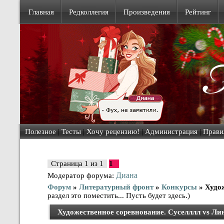
Главная
Редколлегия
Произведения
Рейтинг
Полезное
|
Тесты
|
Хочу рецензию!
|
Администрация
|
Прави
Страница
1
из
1
1
Диана
Модератор форума:
Форум
»
Литературный фронт
»
Конкурсы
»
Худож
раздел это поместить... Пусть будет здесь.)
Художественное соревнование. Суселллл vs Ли