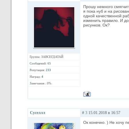
Прошу немного смягчить
я пока нуб и на рисова
одной качественной раб
изменить правило. И до
рисунков. Ок?
Группа: ЗАВСЕГДАТАЙ
Сообщений: 65
Репутация:
233
Наград:
4
Замечания : 0%
Суселлл
#
3
15.01.2018 в 16:57
Ок конечно. ) Не хочу п