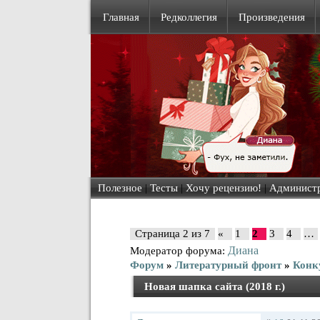
Главная
Редколлегия
Произведения
Полезное
|
Тесты
|
Хочу рецензию!
|
Админист
Страница
2
из
7
«
1
2
3
4
…
Диана
Модератор форума:
Форум
»
Литературный фронт
»
Конк
Новая шапка сайта (2018 г.)