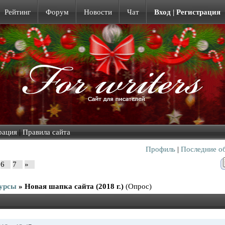
Рейтинг
Форум
Новости
Чат
Вход | Регистрация
рация
|
Правила сайта
Профиль
|
Последние о
6
7
»
урсы
»
Новая шапка сайта (2018 г.)
(Опрос)