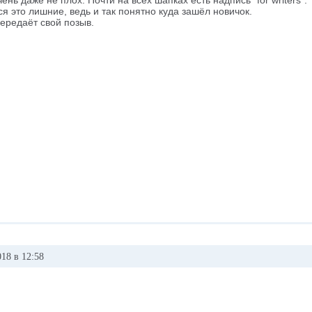
ень даже не плох. Почти на всех шапках есть надпись "for writers".
я это лишние, ведь и так понятно куда зашёл новичок.
ередаёт свой позыв.
18 в 12:58