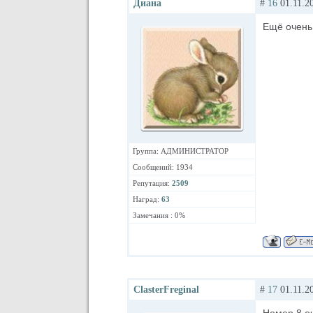
Диана
#
16
01.11.20
Ещё очень 
Группа: АДМИНИСТРАТОР
Сообщений: 1934
Репутация:
2509
Наград:
63
Замечания : 0%
ClasterFreginal
#
17
01.11.20