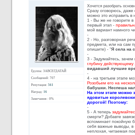
Хочется разобрать основ
Сразу оговорюсь, даже 
можно это исправить в 
1 - Вы же не говорите в
первый этап -
правильн
мой вариант намного ч
-
2 - Но, разговорная ре
предмета, или на сам пр
опишите) - "
Я села на
-
3 - Задумайтесь, зачем
глубину действующему 
видавший лучшие вре
Группа: ЗАВСЕГДАТАЙ
-
4 - на третьем этапе м
Сообщений: 707
Розобьем его на нескол
Репутация:
561
бабушки. Неспеша нали
Наград:
16
На этом этапе можно з
ядовитые королевски
Замечания : 0%
дорогой! Поэтому:
-
5 - А теперь
задумайтес
смерти? Добавте завязк
вспоминает покойную ба
себя важные выводы, в 
неплохая, читаемая пов