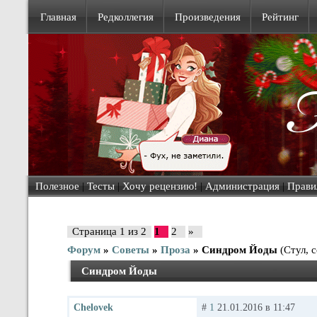
Главная
Редколлегия
Произведения
Рейтинг
Полезное
|
Тесты
|
Хочу рецензию!
|
Администрация
|
Прави
Страница
1
из
2
1
2
»
Форум
»
Советы
»
Проза
»
Синдром Йоды
(Стул, с
Синдром Йоды
Chelovek
#
1
21.01.2016 в 11:47