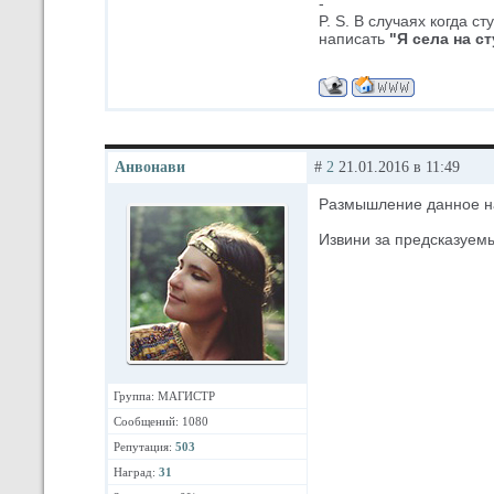
-
P. S. В случаях когда 
написать
"Я села на с
Анвонави
#
2
21.01.2016 в 11:49
Размышление данное н
Извини за предсказуем
Группа: МАГИСТР
Сообщений: 1080
Репутация:
503
Наград:
31