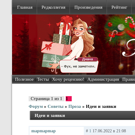
Главная
Редколлегия
Произведения
Рейтинг
Полезное
|
Тесты
|
Хочу рецензию!
|
Администрация
|
Прави
Страница
1
из
1
1
Форум
»
Советы
»
Проза
»
Идеи и заявки
Идеи и заявки
mapmapmap
#
1
17.06.2022 в 21:08