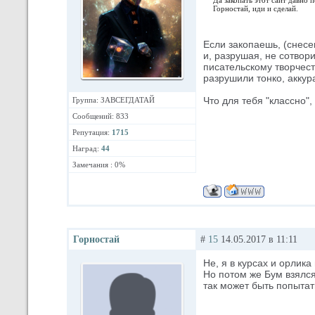
Горностай, иди и сделай.
Если закопаешь, (снесе
и, разрушая, не сотвор
писательскому творчест
разрушили тонко, аккур
Что для тебя "классно"
Группа: ЗАВСЕГДАТАЙ
Сообщений: 833
Репутация:
1715
Наград:
44
Замечания : 0%
Горностай
#
15
14.05.2017 в 11:11
Не, я в курсах и орлик
Но потом же Бум взялся 
так может быть попытат