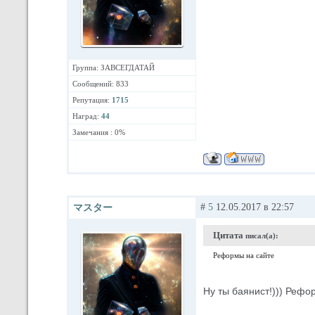
Группа: ЗАВСЕГДАТАЙ
Сообщений: 833
Репутация:
1715
Наград:
44
Замечания : 0%
#
5
12.05.2017 в 22:57
マスター
Цитата
писал(а):
Реформы на сайте
Ну ты баянист!))) Рефор