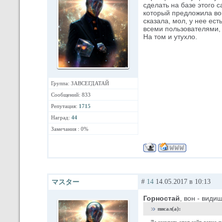
сделать на базе этого 
который предложила воп
сказала, мол, у нее ест
всеми пользователями, к
На том и утухло.
Группа: ЗАВСЕГДАТАЙ
Сообщений: 833
Репутация:
1715
Наград:
44
Замечания : 0%
#
14
14.05.2017 в 10:13
マスター
Горностай
, вон - види
писал(а):
Да закопать этот сайт давно 