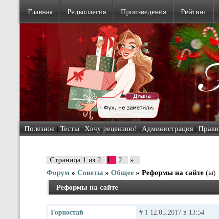
Главная
Редколлегия
Произведения
Рейтинг
Полезное
|
Тесты
|
Хочу рецензию!
|
Администрация
|
Прави
Страница
1
из
2
1
2
»
Форум
»
Советы
»
Общее
»
Реформы на сайте
(ы)
Реформы на сайте
Горностай
#
1
12.05.2017 в 13:54