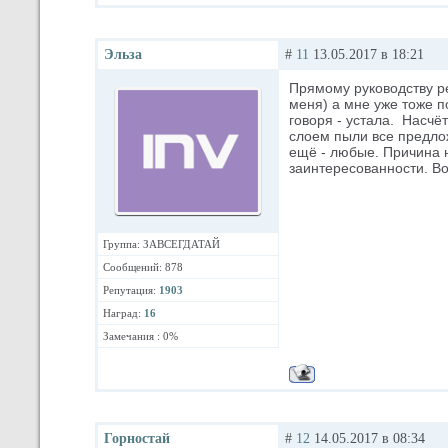
Эльза
#
11
13.05.2017 в 18:21
Прямому руководству р
меня) а мне уже тоже по
говоря - устала. Насчё
слоем пыли все предло
ещё - любые. Причина не
заинтересованности. Во
Группа: ЗАВСЕГДАТАЙ
Сообщений: 878
Репутация:
1903
Наград:
16
Замечания : 0%
Горностай
#
12
14.05.2017 в 08:34