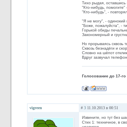
Тихо рыдая, оставшись 
"Кто-нибудь, помогите" 
"Кто-нибудь", - повторя
"Я не могу", - одинокий
"Боже, пожалуйста", - т
Горькой обиды печальн
Закономерный и грустны
Но прорываясь сквозь 
Сквозь безнадёги и скор
Словно на шёпот отклик
Вдруг зазвучал телефон
Голосование до 17-го
vigreen
#
3
11.10.2013 в 00:51
Извините, но тут без ш
Стих 1: техничное, в с
нравится.