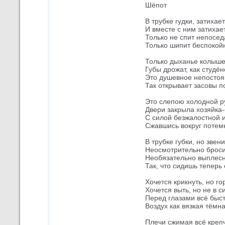
Шёпот
В трубке гудки, затихает
И вместе с ним затихае
Только не спит непосед
Только шипит беспокой
Только дыханье колыше
Губы дрожат, как студён
Это душевное непостоя
Так открывает засовы п
Это слепою холодной р
Двери закрыла хозяйка-
С силой безжалостной 
Сжавшись вокруг потем
В трубке губки, но звен
Неосмотрительно броси
Необязательно выплесн
Так, что сидишь теперь 
Хочется крикнуть, но го
Хочется выть, но не в с
Перед глазами всё быст
Воздух как вязкая тёмна
Плечи сжимая всё крепч