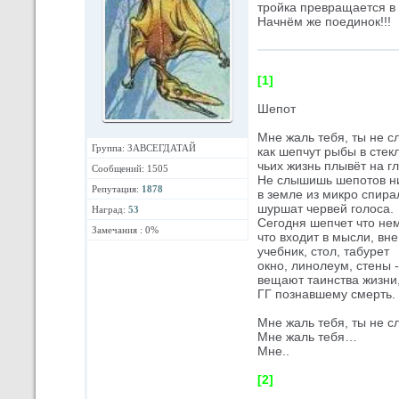
тройка превращается в 
Начнём же поединок!!!
[1]
Шепот
Мне жаль тебя, ты не 
Группа: ЗАВСЕГДАТАЙ
как шепчут рыбы в стек
чьих жизнь плывёт на гл
Сообщений: 1505
Не слышишь шепотов н
Репутация:
1878
в земле из микро спира
шуршат червей голоса.
Наград:
53
Сегодня шепчет что не
Замечания : 0%
что входит в мысли, вн
учебник, стол, табурет
окно, линолеум, стены -
вещают таинства жизни
ГГ познавшему смерть.
Мне жаль тебя, ты не
Мне жаль тебя…
Мне..
[2]