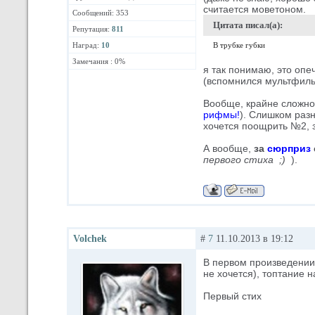
считается моветоном.
Сообщений: 353
Цитата писал(а):
Репутация:
811
Наград:
10
В трубке губки
Замечания : 0%
я так понимаю, это опе
(вспомнился мультфиль
Вообще, крайне сложно 
рифмы!
). Слишком раз
хочется поощрить №2, за
А вообще,
за
сюрприз
первого стиха ;)
).
Volchek
#
7
11.10.2013 в 19:12
В первом произведении
не хочется), топтание 
Первый стих