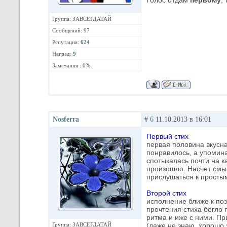
Голос отдам
первому
,
Группа: ЗАВСЕГДАТАЙ
Сообщений: 97
Репутация:
624
Наград:
9
Замечания : 0%
Nosferra
#
6
11.10.2013 в 16:01
Первый стих
первая половина вкусная
понравилось, а упомин
спотыкалась почти на ка
произошло. Насчет смыс
прислушаться к простым
Второй стих
исполнение ближе к поэ
прочтения стиха бегло 
ритма и иже с ними. Пр
Группа: ЗАВСЕГДАТАЙ
(даже не знаю, хорошо 