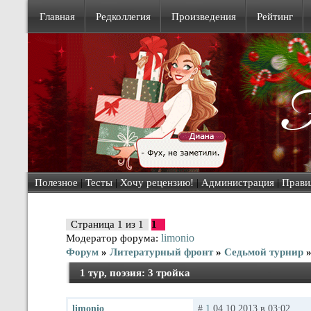
Главная
Редколлегия
Произведения
Рейтинг
Полезное
|
Тесты
|
Хочу рецензию!
|
Администрация
|
Прави
Страница
1
из
1
1
limonio
Модератор форума:
Форум
»
Литературный фронт
»
Седьмой турнир
1 тур, поэзия: 3 тройка
limonio
#
1
04.10.2013 в 03:02