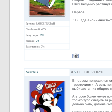
Второе... Заданный вна
Стих безумно растянут 
Первое.
З.Ы. Хде анонимность-
Группа: ЗАВСЕГДАТАЙ
Сообщений: 455
Репутация:
899
Наград:
20
Замечания : 0%
Scarfeis
#
5
11.10.2013 в 02:16
В первом понравился с
троеточиями. А есть неп
выбивается из общего п
А второе более менее пон
только тупо следить за р
должно быть, должна быт