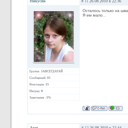
Никусик
#
11
26.08.2010 в 22:36
Осталось только на шва
Я ем мало...
Группа: ЗАВСЕГДАТАЙ
Сообщений: 85
Репутация:
15
Наград:
0
Замечания : 0%
Anet
#
12
26.08.2010 в 22:44