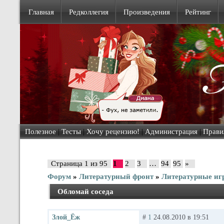
Главная
Редколлегия
Произведения
Рейтинг
Полезное
|
Тесты
|
Хочу рецензию!
|
Администрация
|
Прави
Страница
1
из
95
1
2
3
…
94
95
»
Форум
»
Литературный фронт
»
Литературные иг
Обломай соседа
Злой_Ёж
#
1
24.08.2010 в 19:51