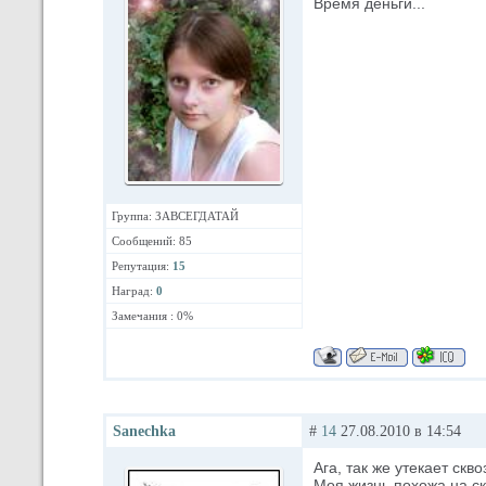
Время деньги...
Группа: ЗАВСЕГДАТАЙ
Сообщений: 85
Репутация:
15
Наград:
0
Замечания : 0%
Sanechka
#
14
27.08.2010 в 14:54
Ага, так же утекает скв
Моя жизнь похожа на ска