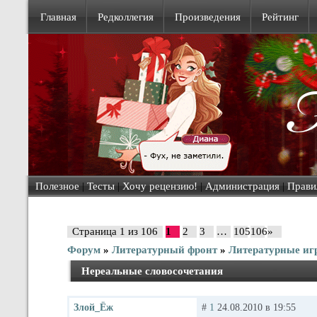
Главная
Редколлегия
Произведения
Рейтинг
Полезное
|
Тесты
|
Хочу рецензию!
|
Администрация
|
Прави
Страница
1
из
106
1
2
3
…
105
106
»
Форум
»
Литературный фронт
»
Литературные иг
Нереальные словосочетания
Злой_Ёж
#
1
24.08.2010 в 19:55