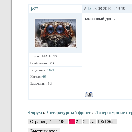
jz77
#
15
26.08.2010 в 19:19
массовый день
Группа: МАГИСТР
Сообщений: 683
Репутация:
3354
Наград:
66
Замечания : 0%
Форум
»
Литературный фронт
»
Литературные иг
Страница
1
из
106
1
2
3
…
105
106
»