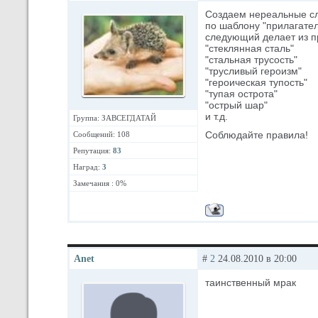
Создаем нереальные сл
по шаблону "прилагате
следующий делает из п
"стеклянная сталь"
"стальная трусость"
"трусливый героизм"
"героическая тупость"
"тупая острота"
"острый шар"
и т.д.
Группа: ЗАВСЕГДАТАЙ
Соблюдайте правила!
Сообщений: 108
Репутация:
83
Наград:
3
Замечания : 0%
Anet
#
2
24.08.2010 в 20:00
таинственный мрак