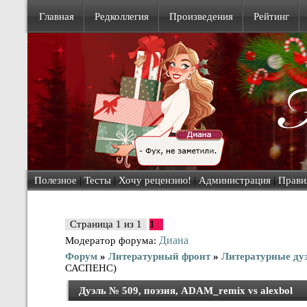
Главная
Редколлегия
Произведения
Рейтинг
Полезное
|
Тесты
|
Хочу рецензию!
|
Администрация
|
Прави
Страница
1
из
1
1
Диана
Модератор форума:
Форум
»
Литературный фронт
»
Литературные ду
САСПЕНС)
Дуэль № 509, поэзия, ADAM_remix vs alexbol