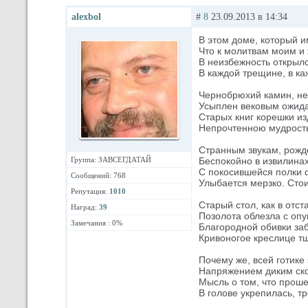
alexbol
#
8
23.09.2013 в 14:34
В этом доме, который им
Что к молитвам моим и 
В неизбежность открыл
В каждой трещине, в ка
Чернобрюхий камин, не
Усыплен вековым ожида
Старых книг корешки из
Непрочтенною мудрость
Странным звукам, рожд
Группа: ЗАВСЕГДАТАЙ
Беспокойно в извилина
С покосившейся полки
Сообщений: 768
Улыбается мерзко. Сто
Репутация:
1010
Старый стол, как в отст
Наград:
39
Позолота облезла с оп
Замечания : 0%
Благородной обивки за
Кривоногое креслице т
Почему же, всей готике 
Напряжением диким ск
Мысль о том, что проше
В голове укрепилась, т