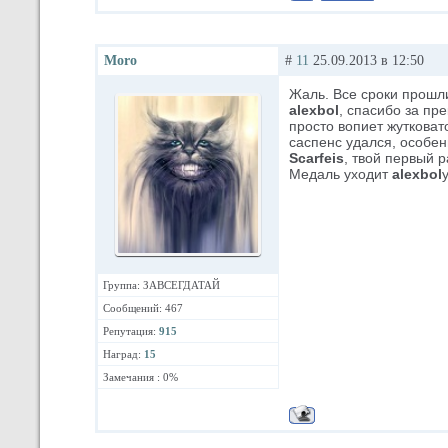
Moro
#
11
25.09.2013 в 12:50
Жаль. Все сроки прошл
alexbol
, спасибо за п
просто вопиет жутковат
саспенс удался, особе
Scarfeis
, твой первый 
Медаль уходит
alexbol
у
Группа: ЗАВСЕГДАТАЙ
Сообщений: 467
Репутация:
915
Наград:
15
Замечания : 0%