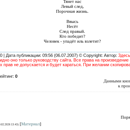
Тянет нас
Левый след,
Порочная жизнь.
Ввысь
Несёт
След правый.
Кто победит?
Человек - упадёт иль взлетит?
| Дата публикации: 09:56 (06.07.2007) © Copyright: Автор:
Здесь
идно оно только руководству сайта. Все права на произведение
х прав не допускается и будет караться. При желании скопиров
ейтинг:
0
Данными кноп
к про
Поря
[
Материал
]
9.02.2026 13:43)