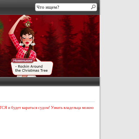
СЯ и будет караться судом! Узнать владельца можно