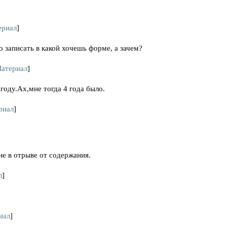
ериал
]
о записать в какой хочешь форме, а зачем?
атериал
]
 году.Ах,мне тогда 4 года было.
риал
]
не в отрыве от содержания.
л
]
иал
]