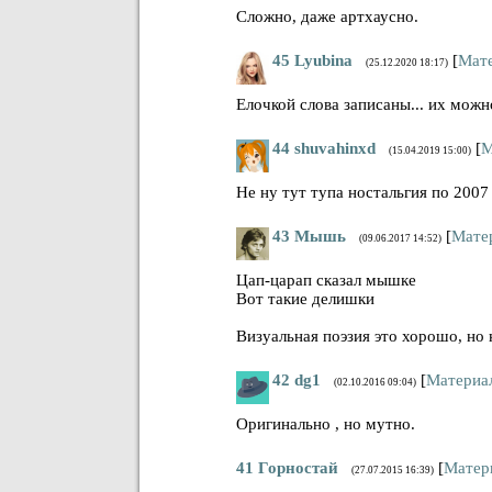
Сложно, даже артхаусно.
45
Lyubina
[
Мат
(25.12.2020 18:17)
Елочкой слова записаны... их можн
44
shuvahinxd
[
М
(15.04.2019 15:00)
Не ну тут тупа ностальгия по 2007
43
Мышь
[
Мате
(09.06.2017 14:52)
Цап-царап сказал мышке
Вот такие делишки
Визуальная поэзия это хорошо, но 
42
dg1
[
Материа
(02.10.2016 09:04)
Оригинально , но мутно.
41
Горностай
[
Матер
(27.07.2015 16:39)