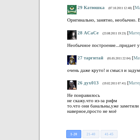
29
Катюшка
[
Ма
(07.10.2011 12:48)
Оригинально, занятно, необычно. 
28
ACaCe
[
Мате
(23.08.2011 19:23)
Необычное построение...придает 
27
таргитай
[
Ма
(05.05.2011 22:04)
очень даже круто! и смысл и задум
26
дух013
[
Мате
(19.02.2011 07:41)
Не понравилось
не скажу.что из-за рифм
то.что они банальны,уже заметили 
наверное,просто не моё
1-20
21-40
41-45