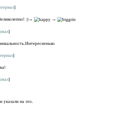
териал
]
Великолепно! :)→
→
риал
]
уникальность.Интересненько
териал
]
ка!
риал
]
и указали на это.