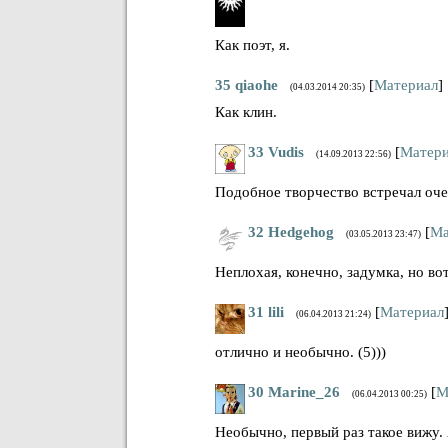
Как поэт, я.
35
qiaohe
[
Материал
]
(04.03.2014 20:35)
Как клин.
33
Vudis
[
Матери
(14.09.2013 22:56)
Подобное творчество встречал оче
32
Hedgehog
[
Ма
(03.05.2013 23:47)
Неплохая, конечно, задумка, но во
31
lili
[
Материал
(06.04.2013 21:24)
отлично и необычно. (5)))
30
Marine_26
[
М
(06.04.2013 00:25)
Необычно, первый раз такое вижу. 