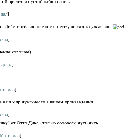
кой прячется пустой набор слов...
иал
]
. Действительно немного гнетет, но такова уж жизнь.
риал
]
ление хорошее)
ериал
]
териал
]
е наш мир дуальности в вашем произведении.
риал
]
ку" от Отто Дикс - только сооовсем чуть-чуть...
Материал
]