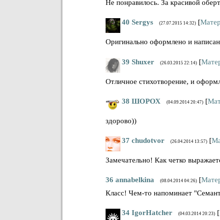
Не понравилось. За красивой оберт
40
Sergys
[
Матер
(27.07.2015 14:32)
Оригинально оформлено и написано
39
Shuxer
[
Мате
(26.03.2015 22:14)
Отличное стихотворение, и оформ
38
ШОРОХ
[
Мат
(04.09.2014 20:47)
здорово))
37
chudotvor
[
Ма
(26.04.2014 13:57)
Замечательно! Как четко выражает
36
annabelkina
[
Мате
(08.04.2014 04:26)
Класс! Чем-то напоминает "Семанти
34
IgorHаtcher
[
(04.03.2014 20:23)