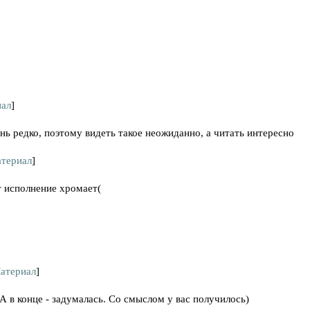
ал
]
нь редко, поэтому видеть такое неожиданно, а читать интересно
териал
]
т исполнение хромает(
]
атериал
]
А в конце - задумалась. Со смыслом у вас получилось)