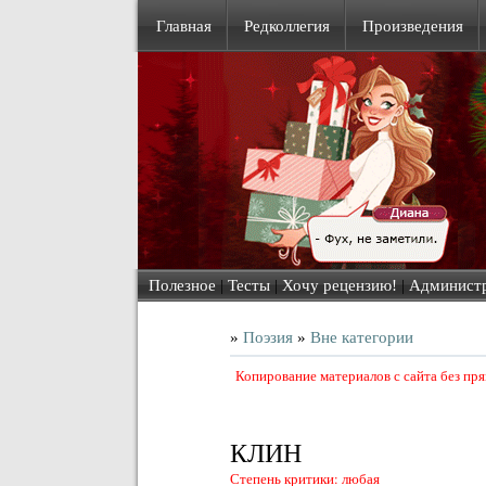
Главная
Редколлегия
Произведения
Полезное
|
Тесты
|
Хочу рецензию!
|
Админист
»
Поэзия
»
Вне категории
Копирование материалов с сайта без пр
КЛИН
Степень критики: любая