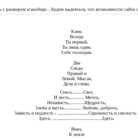
с размером и вообще... Будем надеяться, что возможности сайта с
Клин.
Всегда
Ты первый,
Ты лишь один,
Себе господин.
Два
Следа:
Правый и
Левый. Мысли,
Дела и слова.
Спесь
.........
Свет,
И лесть,
...........
Мечта,
Ненависть,
............
Щедрость,
Злоба и месть,
.............
Любовь, доброта,
Зависть и подлость -
.........................
Скромность и смелость 
Здесь.
........................................
Здесь.
Вниз,
К земле