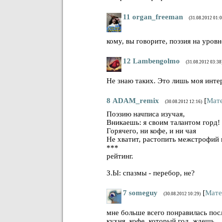
11
organ_freeman
(31.08.2012 01:0
кому, вы говорите, поэзия на уров
12
Lambengolmo
(31.08.2012 03:38
Не знаю таких. Это лишь моя инте
8
ADAM_remix
[
Мат
(30.08.2012 12:16)
Поэзию начписа изучая,
Вникаешь: я своим талантом горд!
Горячего, ни кофе, и ни чая
Не хватит, растопить межстрофий н
***
рейтинг.
З.Ы: спазмы - перебор, не?
7
someguy
[
Мате
(30.08.2012 10:29)
мне больше всего понравилась пос
кухня, кофе, который год, ждешь.