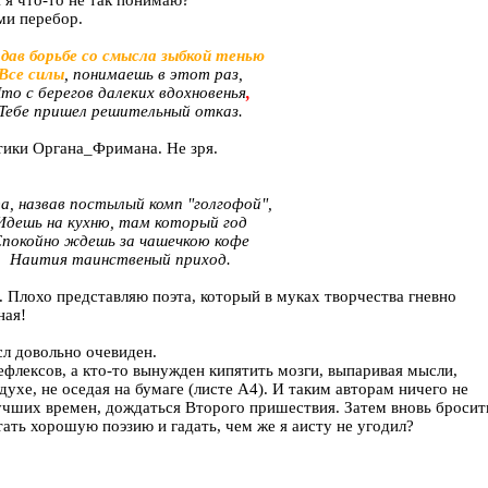
ми перебор.
дав борьбе со смысла зыбкой тенью
Все силы
, понимаешь в этот раз,
то с берегов далеких вдохновенья
,
Тебе пришел решительный отказ.
тики Органа_Фримана. Не зря.
да, назвав постылый комп "голгофой",
Идешь на кухню, там который год
покойно ждешь за чашечкою кофе
Наития таинственый приход.
. Плохо представляю поэта, который в муках творчества гневно
ная!
сл довольно очевиден.
ефлексов, а кто-то вынужден кипятить мозги, выпаривая мысли,
духе, не оседая на бумаге (листе A4). И таким авторам ничего не
лучших времен, дождаться Второго пришествия. Затем вновь бросит
тать хорошую поэзию и гадать, чем же я аисту не угодил?