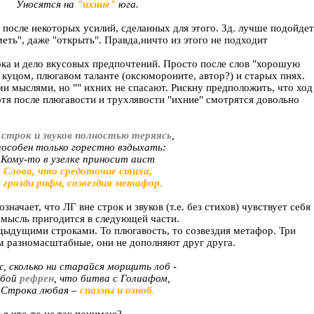
Уносятся на
"ихние"
юга.
о после некоторых усилий, сделанных для этого. Зд. лучше подойдет
меть", даже "открыть". Правда,ничто из этого не подходит
ирка и дело вкусовых предпочтений. Просто после слов "хорошую
 куцом, плюгавом таланте (оксюмороните, автор?) и старых пнях.
ми мыслями, но "" ихних не спасают. Рискну предположить, что ход
я после плюгавости и трухлявости "ихние" смотрятся довольно
 строк и звуков полностью теряясь
,
особен только горестно вздыхать:
Кому-то в узелке приносит аист
Слова, что средоточие стиха,
 грозди рифм, созвездия метафор.
значает, что ЛГ вне строк и звуков (т.е. без стихов) чувствует себя
та мысль пригодится в следующей части.
едыдущими строками. То плюгавость, то созвездия метафор. Три
 разномасштабные, они не дополняют друг друга.
, сколько ни старайся морщить лоб -
бой
рефрен
, что битва с Голиафом,
Строка любая –
спазмы и озноб
.
 я что-то не так понимаю?