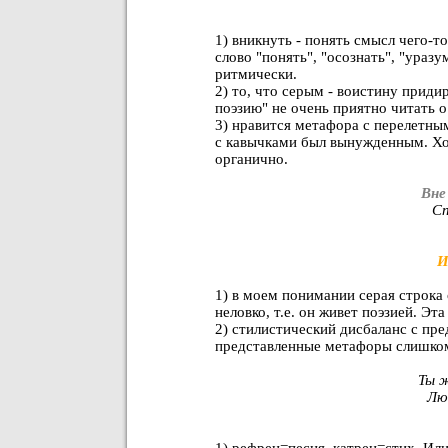
1) вникнуть - понять смысл чего-т
слово "понять", "осознать", "уразу
ритмически.
2) то, что серым - воистину прид
поэзию" не очень приятно читать о
3) нравится метафора с перелетны
с кавычками был вынужденным. Хот
органично.
Вне
Сп
И
1) в моем понимании серая строка о
неловко, т.е. он живет поэзией. Э
2) стилистический дисбаланс с пр
представленные метафоры слишком
Ты ж
Лю
1) рефрен=песня, катрен=стих. Или