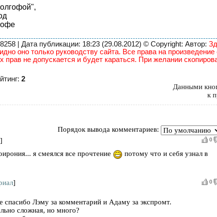
голгофой",
од
кофе
58 | Дата публикации: 18:23 (29.08.2012) © Copyright: Автор:
Зд
идно оно только руководству сайта. Все права на произведение
х прав не допускается и будет караться. При желании скопиров
йтинг:
2
Данными кноп
к 
Порядок вывода комментариев:
]
0
оирония... я смеялся все прочтение
потому что и себя узнал в
риал
]
0
е спасибо Лэму за комментарий и Адаму за экспромт.
ельно сложная, но много?