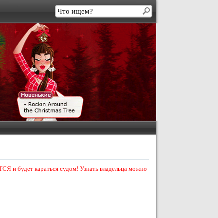
СЯ и будет караться судом! Узнать владельца можно