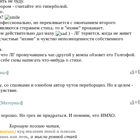
ть не буду.
ором - считайте это гиперболой.
о.
ли?
рофессионально, но перекликается с окончанием второго
 являются стержнем стиха, то и "ихние" проканает.
ом действительно дал маху
) - ЛГ теряется, когда не живет
осчастные "ихние" и чувство неполноценности собственного
я.
 что ЛГ промучавшись час-другой у компа обзовет его Голгофой.
 себе силы написать что-нибудь о стихе.
иал
]
0
у, со спазмами и ознобом автор чуток переборщил. Но в целом -
увствие.
[
Материал
]
0
се хорошо. Но грех не придраться. И помним, что ИМХО.
Хорошую поэзию читая,
икаешь
:
куц талант твой и плюгав.
ишь как пень
, а мысли ровной стаей