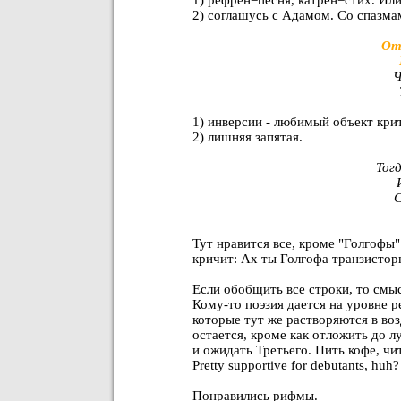
2) соглашусь с Адамом. Со спазма
От
Ч
1) инверсии - любимый объект кри
2) лишняя запятая.
Тог
C
Тут нравится все, кроме "Голгофы"
кричит: Ах ты Голгофа транзистор
Если обобщить все строки, то смы
Кому-то поэзия дается на уровне р
которые тут же растворяются в воз
остается, кроме как отложить до 
и ожидать Третьего. Пить кофе, чи
Pretty supportive for debutants, huh?
Понравились рифмы.