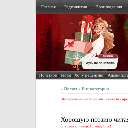
Главная
Редколлегия
Произведения
Полезное
|
Тесты
|
Хочу рецензию!
|
Админист
»
Поэзия
»
Вне категории
Копирование материалов с сайта без пр
Хорошую поэзию чита
Степень критики: Пожалуйста!