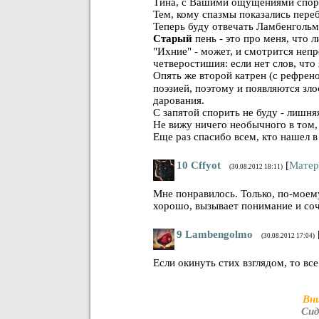
Тина, с Вашими ощущениями спори
Тем, кому спазмы показались переб
Теперь буду отвечать Ламбенгольм
Старый
пень - это про меня, что 
"Ихние" - может, и смотрится неп
четверостишия: если нет слов, что
Опять же второй катрен (с рефрен
поэзией, поэтому и появляются зл
дарования.
С запятой спорить не буду - лишня
Не вижу ничего необычного в том,
Еще раз спасибо всем, кто нашел в
10
Cffyot
[
Матер
(30.08.2012 18:11)
Мне понравилось. Только, по-моем
хорошо, вызывает понимание и соч
9
Lambengolmo
(30.08.2012 17:04)
Если окинуть стих взглядом, то в
Вн
Сид