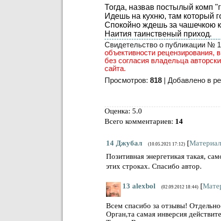
Тогда, назвав постылый комп "
Идешь на кухню, там который г
Cпокойно ждешь за чашечкою 
Наития таинственый приход.
Свидетельство о публикации № 182
объективности рецензирования, в
без согласия владельца авторски
сайта.
Просмотров:
818
| Добавлено в ре
Оценка: 5.0
Всего комментариев
:
14
14
Джубал
[
Материал
(10.05.2021 17:12)
Позитивная энергетикая такая, сам
этих строках. Спасибо автор.
13
alexbol
[
Мате
(02.09.2012 18:44)
Всем спасибо за отзывы! Отдельно
Орган,та самая инверсия действит