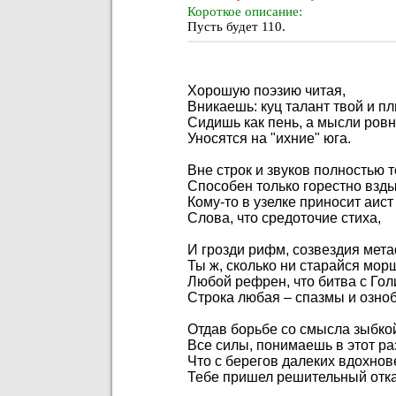
Короткое описание:
Пусть будет 110.
Хорошую поэзию читая,
Вникаешь: куц талант твой и пл
Сидишь как пень, а мысли ровн
Уносятся на "ихние" юга.
Вне строк и звуков полностью т
Способен только горестно взды
Кому-то в узелке приносит аист
Слова, что средоточие стиха,
И грозди рифм, созвездия мет
Ты ж, сколько ни старайся морщ
Любой рефрен, что битва с Го
Строка любая – спазмы и озноб
Отдав борьбе со смысла зыбко
Все силы, понимаешь в этот ра
Что с берегов далеких вдохнов
Тебе пришел решительный отка