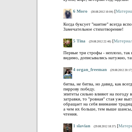
6
Moro
[
Матери
(30.08.2012 10:04)
Когда буксует "наитие" всегда всп
Замечательное стихотворение!
5
Tina
[
Материа
(29.08.2012 22:40)
Первые три строфы - неплохо, так 
видимо, дописывались натужно, та
4
organ_freeman
(29.08.2012 20:17
битва, не битва, но давид, как все
пиррову победу.
эпитеты сильно влияют на погоду в
затравки, то "ровная" стая уже в
обращает на себя внимание традиц
а чем их больше, тем выше шансы,
чтения.
1
slavian
[
Матер
(29.08.2012 18:37)