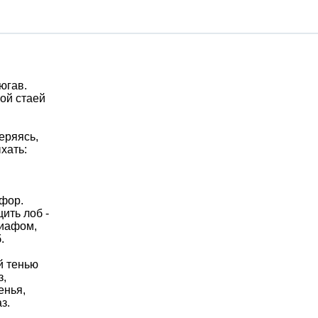
югав.
ой стаей
еряясь,
хать:
афор.
ить лоб -
лиафом,
.
й тенью
з,
енья,
з.