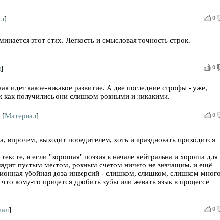
ал
]
0
оминается этот стих. Легкость и смысловая точность строк.
л
]
0
как идет какое-никакое развитие. А две последние строфы - уже,
к как получились они слишком ровными и никакими.
[
Материал
]
0
)
гда, впрочем, выходит победителем, хоть и праздновать приходится
 тексте, и если "хорошая" поэзия в начале нейтральна и хороша для
ыглядит пустым местом, ровным счетом ничего не значащим. и ещё
ионная убойная доза инверсий - слишком, слишком, слишком много
 что кому-то придется дробить зубы или жевать язык в процессе
иал
]
0