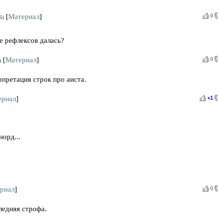
[
Материал
]
0
5)
не рефлексов далась?
[
Материал
]
0
)
рпретация строк про аиста.
ериал
]
+1
орд...
риал
]
0
ледняя строфа.