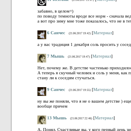
забавно, в целом=)
по поводу темноты вроде все норм - сначала вед
а вот про зиму мне тоже показалось, что не в те
6
Санчес
[
Материал
]
(21.06.2017 19:42)
а у вас традиция 1 декабря соль просить у сосе
7
Мышь
[
Материал
]
(21.06.2017 19:47)
Нет, почему же. В детстве частенько приходилос
А теперь я скучный человек и соль у меня, как п
стану ли к соседям стучаться.
9
Санчес
[
Материал
]
(21.06.2017 19:55)
ну вы же поняли, что я не о вашем детстве ) ещ
вообще причем
13
Мышь
[
Материал
]
(21.06.2017 22:46)
А. Понял. Счастливые вы, у кого первый день зи