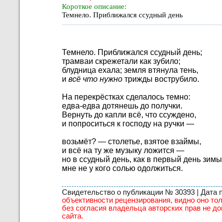
Короткое описание:
Темнело. Приближался ссудный день
Темнело. Приближался ссудный день;
трамваи скрежетали как зубило;
блудница ехала; земля втянула тень,
и
всё что нужно
трижды вострубило.
На перекрёстках сделалось темно:
едва-едва дотянешь до получки.
Вернуть до капли всё, что ссуждено,
и попроситься к господу на ручки —
возьмёт? — столетье, взятое взаймы,
и всё на ту же музыку ложится —
но в ссудный день, как в первый день зимы
мне не у кого солью одолжиться.
Свидетельство о публикации № 30393 | Дата пу
объективности рецензирования, видно оно тол
без согласия владельца авторских прав не до
сайта.