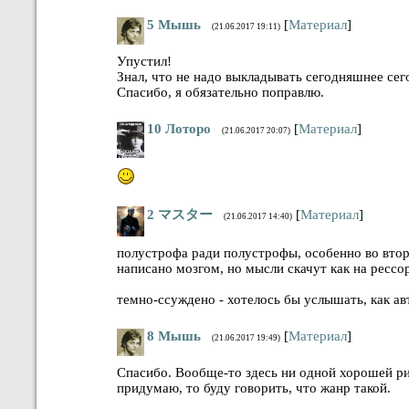
5
Мышь
[
Материал
]
(21.06.2017 19:11)
Упустил!
Знал, что не надо выкладывать сегодняшнее сег
Спасибо, я обязательно поправлю.
10
Лоторо
[
Материал
]
(21.06.2017 20:07)
2
マスター
[
Материал
]
(21.06.2017 14:40)
полустрофа ради полустрофы, особенно во второ
написано мозгом, но мысли скачут как на рессо
темно-ссуждено - хотелось бы услышать, как ав
8
Мышь
[
Материал
]
(21.06.2017 19:49)
Спасибо. Вообще-то здесь ни одной хорошей ри
придумаю, то буду говорить, что жанр такой.