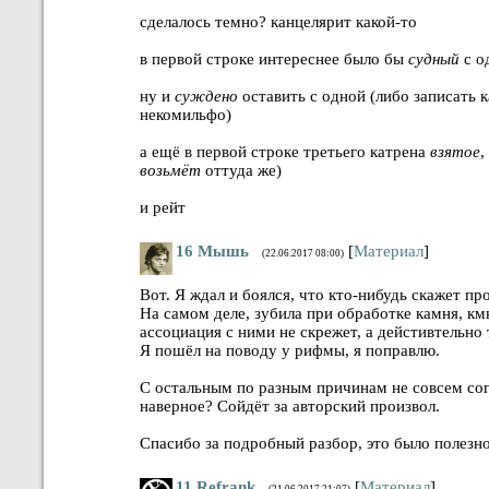
сделалось темно? канцелярит какой-то
в первой строке интереснее было бы
судный
с о
ну и
суждено
оставить с одной (либо записать 
некомильфо)
а ещё в первой строке третьего катрена
взятое
,
возьмёт
оттуда же)
и рейт
16
Мышь
[
Материал
]
(22.06.2017 08:00)
Вот. Я ждал и боялся, что кто-нибудь скажет пр
На самом деле, зубила при обработке камня, км
ассоциация с ними не скрежет, а дейстивтельно
Я пошёл на поводу у рифмы, я поправлю.
С остальным по разным причинам не совсем сог
наверное? Сойдёт за авторский произвол.
Спасибо за подробный разбор, это было полезно
11
Refrank
[
Материал
]
(21.06.2017 21:07)