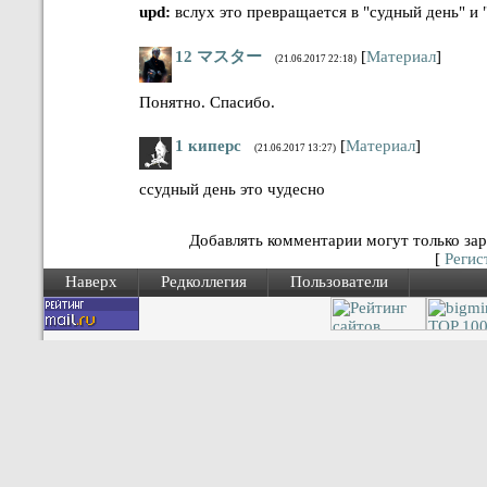
upd:
вслух это превращается в "судный день" и 
12
マスター
[
Материал
]
(21.06.2017 22:18)
Понятно. Спасибо.
1
киперс
[
Материал
]
(21.06.2017 13:27)
ссудный день это чудесно
Добавлять комментарии могут только зар
[
Регис
Наверх
Редколлегия
Пользователи