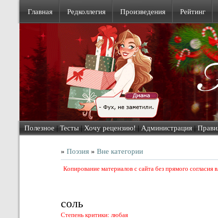
Главная
Редколлегия
Произведения
Рейтинг
Полезное
|
Тесты
|
Хочу рецензию!
|
Администрация
|
Прави
»
Поэзия
»
Вне категории
Копирование материалов с сайта без прямого согласия
соль
Степень критики: любая