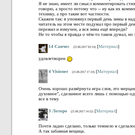
Я не знаю, имеет ли смысл комментировать стих
говорю, а просто потому что -- ну как их комм
технику, а про такие вот частности.
Скажем так: я упомянул первый день зимы в н
читатель на этом месте подумал про первый день
пережил и измучен, а вся зима ещё впереди?
Не то чтобы я правда о чём-то таком думал, но 
14
Санчес
[
Материал
]
(22.06.2017 03:54)
удовлетворен
4
Visioner
[
Материал
]
(21.06.2017 17:24)
Очень хорошо развёрнута игра слов, это мерцан
духовное", сделанное всего лишь с помощью од
все в тему
3
Лоторо
[
Материал
]
(21.06.2017 14:52)
Почти ладно сделано, только темнело и сделало
А так забавная вещица.