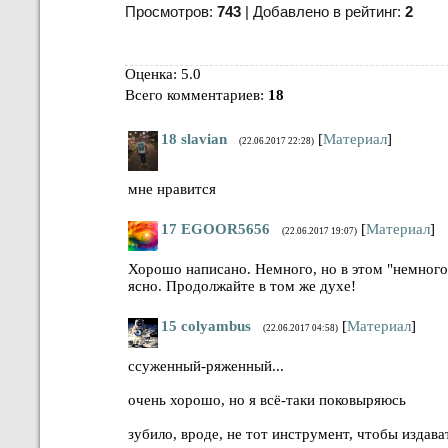
Просмотров:
743
| Добавлено в рейтинг:
2
Оценка: 5.0
Всего комментариев
:
18
18
slavian
[
Материал
]
(22.06.2017 22:28)
мне нравится
17
EGOOR5656
[
Материал
]
(22.06.2017 19:07)
Хорошо написано. Немного, но в этом "немного
ясно. Продолжайте в том же духе!
15
colyambus
[
Материал
]
(22.06.2017 04:58)
ссуженный-ряженный...
очень хорошо, но я всё-таки поковыряюсь
зубило, вроде, не тот инструмент, чтобы издава