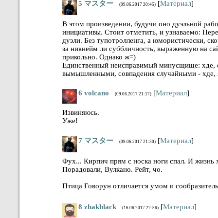
5
マスター
[
Материал
]
(09.06.2017 20:45)
В этом произведении, будучи оно дуэльной рабо
инициативы. Стоит отметить, и узнаваемо: Пере
дуэли. Без тупотролленга, а юмористически, ско
за никнейм ли суббличность, выраженную на са
прикольно. Однако ж=)
Единственный неисправимый минусщище: хде, ето
вымышленными, совпадения случайными - хде, я
6
volcano
[
Материал
]
(09.06.2017 21:17)
Извиняюсь.
Уже!
7
マスター
[
Материал
]
(09.06.2017 21:30)
Фух... Кирпич прям с носка ноги спал. И жизнь 
Порадовали, Вулкано. Рейт, чо.
Птица Говорун отличается умом и сообразител
8
zhakblack
[
Материал
]
(16.06.2017 22:56)