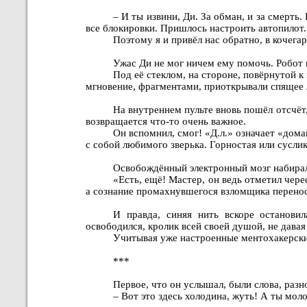
– И ты извини, Ди. За обман, и за смерть
все блокировки. Пришлось настроить автопилот.
Поэтому я и привёл нас обратно, в кочега
Ужас Ди не мог ничем ему помочь. Робот п
Под её стеклом, на стороне, повёрнутой к
мгновение, фрагментами, приоткрывали спящее 
На внутреннем пульте вновь пошёл отсчёт,
возвращается что-то очень важное.
Он вспомнил, смог! «Д.л.» означает «дома
с собой любимого зверька. Горностая или суслик
Освобождённый электронный мозг набира
«Есть, ещё! Мастер, он ведь отметил чер
а сознание промахнувшегося взломщика перенос
И правда, синяя нить вскоре останови
освободился, кролик всей своей душой, не дава
Учитывая уже настроенные ментохакерски
***
Первое, что он услышал, были слова, раз
– Вот это здесь холодина, жуть! А ты мо