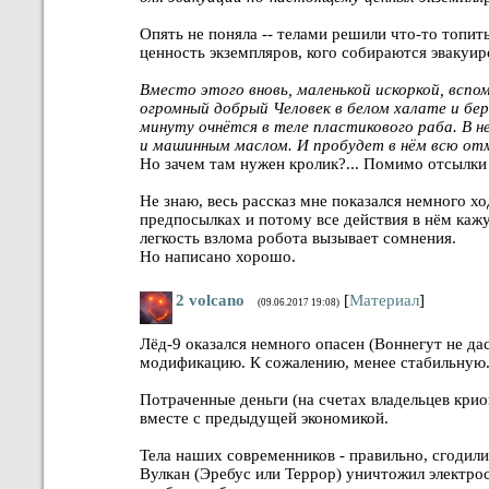
Опять не поняла -- телами решили что-то топит
ценность экземпляров, кого собираются эвакуир
Вместо этого вновь, маленькой искоркой, вспо
огромный добрый Человек в белом халате и берё
минуту очнётся в теле пластикового раба. В 
и машинным маслом. И пробудет в нём всю о
Но зачем там нужен кролик?... Помимо отсылки
Не знаю, весь рассказ мне показался немного х
предпосылках и потому все действия в нём каж
легкость взлома робота вызывает сомнения.
Но написано хорошо.
2
volcano
[
Материал
]
(09.06.2017 19:08)
Лёд-9 оказался немного опасен (Воннегут не д
модификацию. К сожалению, менее стабильную
Потраченные деньги (на счетах владельцев крио
вместе с предыдущей экономикой.
Тела наших современников - правильно, сгодили
Вулкан (Эребус или Террор) уничтожил электрос