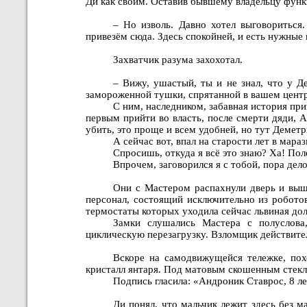
Ди как своим. Оставив бывшему владельцу функ
– Но изволь. Давно хотел выговориться
привезём сюда. Здесь спокойней, и есть нужные
Захватчик разума захохотал.
– Вижу, ушастый, ты и не знал, что у Де
замороженной тушки, спрятанной в вашем центре
С ним, наследником, забавная история пр
первым прийти во власть, после смерти дяди, 
убить, это проще и всем удобней, но тут Демет
А сейчас вот, впал на старости лет в мар
Спросишь, откуда я всё это знаю? Ха! По
Впрочем, заговорился я с тобой, пора дело
Они с Мастером распахнули дверь и выш
персонал, состоящий исключительно из робото
термостаты которых уходила сейчас львиная дол
Замки слушались Мастера с полуслова,
циклическую перезагрузку. Взломщик действите
Вскоре на самодвижущейся тележке, пох
кристалл янтаря. Под матовым скошенным стекл
Подпись гласила: «Андроник Ставрос, 8 лет
Ди понял, что мальчик лежит здесь без ма