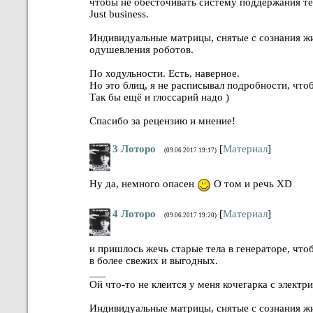
чтобы не обесточивать систему поддержания те
Just business.
Индивидуальные матрицы, снятые с сознания ж
одушевления роботов.
По ходульности. Есть, наверное.
Но это блиц, я не расписывал подробности, чтоб
Так бы ещё и глоссарий надо )
Спасибо за рецензию и мнение!
3
Лоторо
[
Материал
]
(09.06.2017 19:17)
Ну да, немного опасен
О том и речь XD
4
Лоторо
[
Материал
]
(09.06.2017 19:20)
и пришлось жечь старые тела в генераторе, чт
в более свежих и выгодных.
___
Ой что-то не клеится у меня кочегарка с элект
Индивидуальные матрицы, снятые с сознания ж