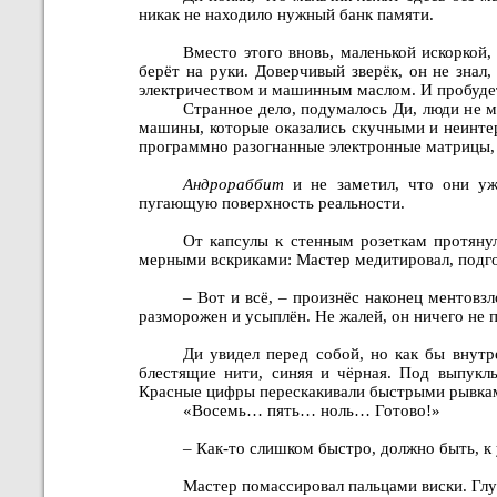
никак не находило нужный банк памяти.
Вместо этого вновь, маленькой искоркой
берёт на руки. Доверчивый зверёк, он не знал
электричеством и машинным маслом. И пробуд
Странное дело, подумалось Ди, люди не м
машины, которые оказались скучными и неинте
программно разогнанные электронные матрицы, 
Андрораббит
и не заметил, что они уже
пугающую поверхность реальности.
От капсулы к стенным розеткам протяну
мерными вскриками: Мастер медитировал, подго
– Вот и всё, – произнёс наконец ментовз
разморожен и усыплён. Не жалей, он ничего не 
Ди увидел перед собой, но как бы внутр
блестящие нити, синяя и чёрная. Под выпук
Красные цифры перескакивали быстрыми рывка
«Восемь… пять… ноль… Готово!»
– Как-то слишком быстро, должно быть, к
Мастер помассировал пальцами виски. Глу