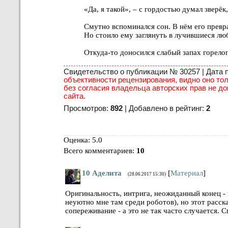
«Да, я такой», – с гордостью думал зверёк
Смутно вспоминался сон. В нём его превр
Но стоило ему заглянуть в лучившиеся люб
Откуда-то доносился слабый запах горелог
Свидетельство о публикации № 30257 | Дата пу
объективности рецензирования, видно оно тол
без согласия владельца авторских прав не до
сайта.
Просмотров:
892
| Добавлено в рейтинг:
2
Оценка: 5.0
Всего комментариев
:
10
10
Аделита
[
Материал
]
(28.06.2017 15:30)
Оригинальность, интрига, неожиданный конец - 
неуютно мне там среди роботов), но этот расск
сопереживание - а это не так часто случается. 