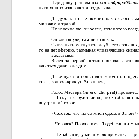
Перед внутренним взором
андрораббита
нити хищно извивался и подрагивал.
Ди думал, что не помнит, как это, быть 
молоком и травой.
Ну конечно же, он хотел, хотел этого всегд
Он «потянул», сам не зная как.
Синяя нить метнулась вглубь его сознания
то на периферию, размыкая управляющие сигн
Захватывая.
Вслед за первой нитью появилась вторая:
касаться даже взглядом.
Ди очнулся и попытался вскочить с крес
тоже, вопрос-крик ушёл в никуда.
Голос Мастера (из его, Ди, рта!) произнёс:
– Знал, что будет легко, но чтобы вот 
внутренний голос.
«Человек, что ты со мной сделал? Зачем?
– Человек? Плохое имя. Людей слишком мн
– Не забывай, у меня мало времени, – пр