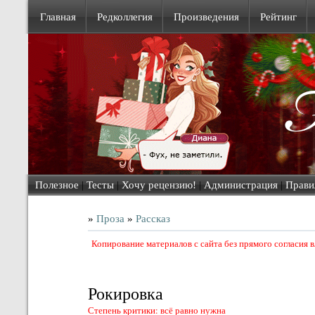
Главная
Редколлегия
Произведения
Рейтинг
Полезное
|
Тесты
|
Хочу рецензию!
|
Администрация
|
Прави
»
Проза
»
Рассказ
Копирование материалов с сайта без прямого согласия
Рокировка
Степень критики: всё равно нужна