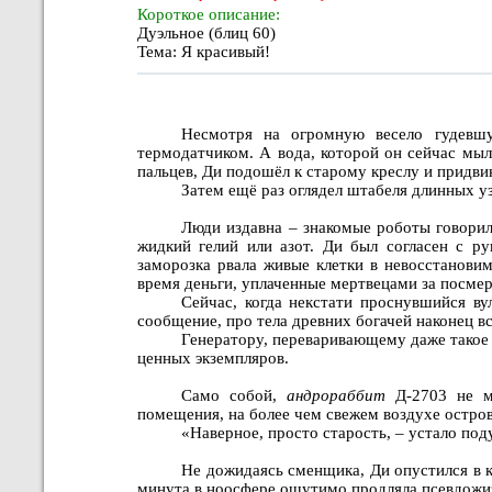
Короткое описание:
Дуэльное (блиц 60)
Тема: Я красивый!
Несмотря на огромную весело гудевшу
термодатчиком. А вода, которой он сейчас мыл
пальцев, Ди подошёл к старому креслу и придвин
Затем ещё раз оглядел штабеля длинных у
Люди издавна – знакомые роботы говорил
жидкий гелий или азот. Ди был согласен с р
заморозка рвала живые клетки в невосстанови
время деньги, уплаченные мертвецами за посмер
Сейчас, когда некстати проснувшийся ву
сообщение, про тела древних богачей наконец в
Генератору, переваривающему даже такое 
ценных экземпляров.
Само собой,
андрораббит
Д-2703 не мо
помещения, на более чем свежем воздухе остров
«Наверное, просто старость, – устало под
Не дожидаясь сменщика, Ди опустился в к
минута в ноосфере ощутимо продляла псевдожи