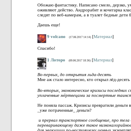
Обожаю фантастику. Написано смело, дерзко, у
оживляют действо. Андрорабит и кочегарка клас
следят по веб-камерам, а в туалет бедные дети 
Даешь еще!
9
volcano
[
Материал
]
(17.06.2017 14:14)
Спасибо!
1
Лоторо
[
Материал
]
(09.06.2017 18:36)
Во-первых, до открытия льда-десять
Мне аж стало интересно, кто открыл лёд-десять
Во-вторых, экономические кризисы последних с
уплаченные мёртвецами за посмертные таинст
Не поняла пассаж. Кризисы превратили деньги в
_уже потраченные_ деньги?
и прервал транспортное сообщение, про тела 
переваривающему даже такое низкокалорийное
для эвакуации по-настоящему ценных э
кземпля