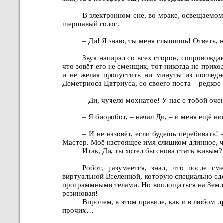
В электронном сне, во мраке, освещаемо
шершавый голос.
– Ди! Я знаю, ты меня слышишь! Ответь, 
Звук напирал со всех сторон, сопровожд
что зовёт его не сменщик, тот никогда не прих
и не желая пропустить ни минуты из последн
Деметриоса Цитриуса, со своего поста – редко
– Ди, чучело мохнатое! У нас с тобой оче
– Я биоробот, – начал Ди, – и меня ещё 
– И не назовёт, если будешь перебивать!
Мастер. Моё настоящее имя слишком длинное, чт
Итак, Ди, ты хотел бы снова стать живым?
Робот, разумеется, знал, что после с
виртуальной Вселенной, которую специально сд
программными телами. Но воплощаться на Земле
резиновая!
Впрочем, в этом правиле, как и в любом 
прочих…