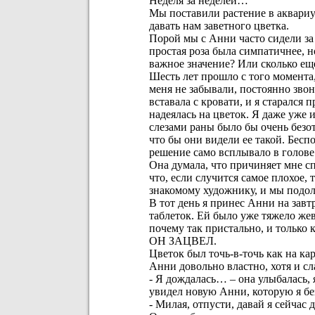
Неделя за неделей…
Мы поставили растение в аквариум
давать нам заветного цветка.
Порой мы с Анни часто сидели за
простая роза была симпатичнее, н
важное значение? Или сколько еще
Шесть лет прошло с того момента,
меня не забывали, постоянно зво
вставала с кровати, и я старался 
надеялась на цветок. Я даже уже и
слезами раны было бы очень безот
что бы они видели ее такой. Бес
решение само всплывало в голове
Она думала, что причиняет мне сп
что, если случится самое плохое, 
знакомому художнику, и мы подол
В тот день я принес Анни на зав
таблеток. Ей было уже тяжело жева
почему так пристально, и только 
ОН ЗАЦВЕЛ.
Цветок был точь-в-точь как на ка
Анни довольно властно, хотя и сл
- Я дождалась… – она улыбалась, 
увидел новую Анни, которую я бе
- Милая, отпусти, давай я сейчас 