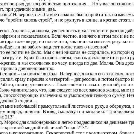
я от острых долгосрочностью протекания… Но у вас он сильно 
т, при удачной химии, два.
жизнь? Наверное, нет. Самое сложное было пройти так называемы
 “пройти сквозь строй”, и не рухнуть в конце, а крепко стоят
егко. Анализы, анализы, уверенность в халатности и разгильдяй
ифрами и показателями. Если честно, я ничего в этом так и не 
октора тоже люди, но после того, как они сказали вам результат те
пойдет ли на работу пациент после такого известия?
что ее почти не было. Мы с ней никогда не ссорились, но порой
разгрузки. Крик был сквозь слезы, сквозь дрожащие от страха р
крепко, и мы стояли так по часу, иногда по два. Молча. Она дрож
то прошло довольно быстро.
ей стадии – на поиске выхода. Наверное, я искал его за двоих, п
илия, сразу перешла к четвертой – депрессии, а потом быстро и
Работа, поиск, утешение… Такое сложно назвать рутиной, но и 
Было удивительно, что, как следует из всех законов жанра, мн
 способствующих излечению за умопомрачительную сумму. Нет. 
следующей стадии…
ул мне небольшой прямоугольный листочек в руку, я обернулся,
ем подряд, понятно. Взгляд скользнул по заглавию: “Тривиальны
с 213”.
д. Морок для слабонервных и легко поддающихся на дешевые трю
с красивой медной табличкой “офис 213”.
ого и консервативно. Секретарский стол с компьютером, белые 