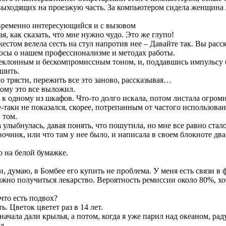
выходящих на проезжую часть. За компьютером сидела женщина ле
овременно интересующийся и с вызовом
я, как сказать, что мне нужно чудо. Это же глупо!
естом велела сесть на стул напротив нее – Давайте так. Вы расск
росы о нашем профессионализме и методах работы.
клонным и бескомпромиссным тоном, и, поддавшись импульсу б
ешить.
о трясти, пережить все это заново, рассказывая…
кому это все выложил.
к одному из шкафов. Что-то долго искала, потом листала огро
-таки не показался, скорее, потрепанным от частого использован
 том.
улыбнулась, давая понять, что пошутила, но мне все равно стало
очник, или что там у нее было, и написала в своем блокноте два
ыло на белой бумажке.
ии, думаю, в Бомбее его купить не проблема. У меня есть связи 
олжно получиться лекарство. Вероятность ремиссии около 80%, хот
что есть подвох?
ь. Цветок цветет раз в 14 лет.
ачала дали крылья, а потом, когда я уже парил над океаном, рад
л.