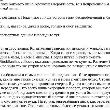
 хоть какой-то шанс, крохотная вероятность, то я непременно и
бокой вины.
о результату. Пока я могу лишь устроить вам беспроблемный и б
.
ти, и, наверное, даже в шоке, только и смог выдавить:
и паспортные данные и посидите тут…
гучая субстанция. Когда жизнь становится тяжелой и жаркой, ты н
ается в бесконечный кошмар. Когда же все хорошо, ты остываешь
дни в часы, а часы в минуты. Подлая штука, нечего сказать.
trobilanthes callosus, оказалось довольно легко купить. Растение
ое чудо так же устроило мне нормальное возвращение с цветком
 на большой и самый солнечный подоконник. Я же прошелся по 
 какие мне также сказали купить в моем агентстве чудес. Странн
было тоже, уж молчу о принятии смерти. Я ушел от этих симптом
передряги! Это всего лишь очередной поворот, которой мы вмес
уже второй год ждем цветка, и утренним ритуалом было в перву
тся ли на днях чудодейственный цветок. Анни привычно стояла
 я смотрел на ее руки. На то, как она разбивает яйца, как отрезае
 та, что раньше. Она стала не только быстрее уставать и много л