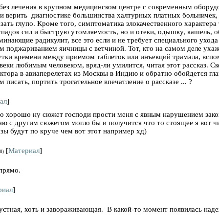
без лечения в крупном медицинском центре с современным оборудов
и верить диагностике большинства халтурных платных больничек, 
азать глупо. Кроме того, симптоматика злокачественного характер
 упадок сил и быструю утомляемость, но и отеки, одышку, кашель, 
минающие радикулит, все это если и не требует специального ухода
м поджариванием яичницы с ветчиной. Тот, кто на самом деле уха
тки времени между приемом таблеток или инъекций трамала, вспо
еки любимым человеком, вряд-ли умилится, читая этот рассказ. Ско
ктора в авиаперелетах из Москвы в Индию и обратно обойдется гл
м писать, портить трогательное впечатление о рассказе ... ?
ал
]
но хорошо ну сюжет господи прости меня с явным нарушением закон
аю с другим сюжетом могло бы и получится что то стоящее я вот 
зы будут по круче чем вот этот например хд)
[
Материал
]
8)
прямо.
риал
]
устная, хоть и завораживающая. В какой-то момент появилась наде