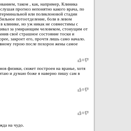
анием, таком , как, например, Клиника
слушая прогноз непонятно какого врача, по
а терминальной или поликлоновой стадии
обильное потоотделение, боли в левом
 в клинике, но уж никак не совместимы с
живал за умирающим человеком, стонущим от
мнив своё страшное состояние тоски и
рее, закроет его, прочтя лишь само начало.
авному герою после похорон жены самое
0
ов физики, сюжет построен на вранье, хотя
читаю и думаю боже я наверно пишу сам в
0
0
жда на чудо.