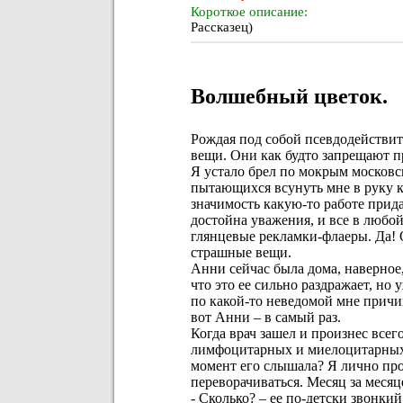
Короткое описание:
Рассказец)
Волшебный цветок.
Рождая под собой псевдодействит
вещи. Они как будто запрещают п
Я устало брел по мокрым московс
пытающихся всунуть мне в руку к
значимость какую-то работе придае
достойна уважения, и все в любой
глянцевые рекламки-флаеры. Да! 
страшные вещи.
Анни сейчас была дома, наверное,
что это ее сильно раздражает, но
по какой-то неведомой мне причин
вот Анни – в самый раз.
Когда врач зашел и произнес всег
лимфоцитарных и миелоцитарных р
момент его слышала? Я лично прос
переворачиваться. Месяц за месяц
- Сколько? – ее по-детски звонки