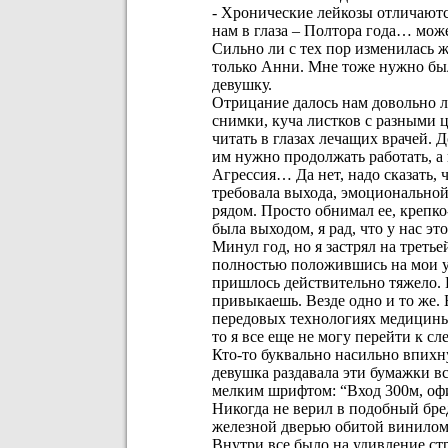
- Хронические лейкозы отличаютс
нам в глаза – Полтора года… може
Сильно ли с тех пор изменилась 
только Анни. Мне тоже нужно было
девушку.
Отрицание далось нам довольно л
снимки, куча листков с разными ц
читать в глазах лечащих врачей. Д
им нужно продолжать работать, а 
Агрессия… Да нет, надо сказать, 
требовала выхода, эмоциональной 
рядом. Просто обнимал ее, крепко-
была выходом, я рад, что у нас э
Минул год, но я застрял на треть
полностью положившись на мои ус
пришлось действительно тяжело. 
привыкаешь. Везде одно и то же. 
передовых технологиях медицины,
то я все еще не могу перейти к 
Кто-то буквально насильно впихн
девушка раздавала эти бумажки вс
мелким шрифтом: “Вход 300м, офи
Никогда не верил в подобный бре
железной дверью обитой винилом 
Внутри все было на удивление стр