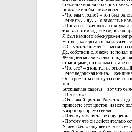
стеклопакеты на больших окнах, 
пиджаке и юбке ниже колен.
- Что вам угодно? – тон был одн
- Мне бы… ну… - я замялся, не зна
- Понятно, – женщина кивнула и ж
только потом задаете глупые воп
Я был немного обескуражен непре
методы, которыми я пытался ее р
- Вы можете помочь? – меня начал
Да, собственно, я даже не понял, 
Женщина молча встала и подошла 
страницами, но старым он мне все
- Что это? – я кивнул на огромный
- Моя ведовская книга, – женщина 
Она громко захлопнула свой справ
мне.
Strobilanthes callosus – вот что б
- И что это?
- Это такой цветок. Растет в Инд
привезете этот цветок, из него д
в аэропорт прямо сейчас.
- Почему у меня такое ощущение, 
- Потому что он действительно ест
У меня было ощущение, что мне сн
рукой мне их очень больно оторва