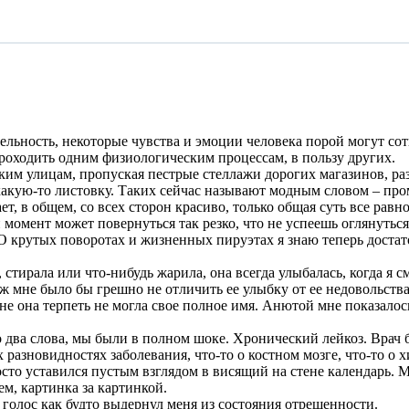
ельность, некоторые чувства и эмоции человека порой могут со
роходить одним физиологическим процессам, в пользу других.
ким улицам, пропуская пестрые стеллажи дорогих магазинов, р
акую-то листовку. Таких сейчас называют модным словом – пром
т, в общем, со всех сторон красиво, только общая суть все равн
 момент может повернуться так резко, что не успеешь оглянуться
О крутых поворотах и жизненных пируэтах я знаю теперь достат
 стирала или что-нибудь жарила, она всегда улыбалась, когда я с
 уж мне было бы грешно не отличить ее улыбку от ее недовольст
е она терпеть не могла свое полное имя. Анютой мне показалось
о два слова, мы были в полном шоке. Хронический лейкоз. Врач 
азновидностях заболевания, что-то о костном мозге, что-то о 
то уставился пустым взглядом в висящий на стене календарь. Мн
ем, картинка за картинкой.
й голос как будто выдернул меня из состояния отрешенности.