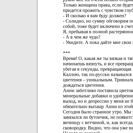
Только женщина права, если будет
придется прожить с чувством глу
- И сколько я вам буду должен?
- Солидно, но сумму обговорим п
собой, тоже будет включено в счет
Я, пребывая в полной растеряннос
- А в чем же чудо?
- Увидите. А пока дайте мне сво
***
Время! О, какая же ты вязкая и тя
начинаешь вязнуть, и все превращ
убегая в секунды, превращающая
Каллою, так по-русски назывался S
цветения – уникальным. Тривиальн
дождаться цветения.
Анни заботливо поставила цветок
минеральные добавки и удобрения,
выход, но и депрессии у меня не 
обязательно вытащу Анни из этой 
Сегодня было странное утро. Мы 
завязался ли бутончик, не появи
яичницу с ветчиной, и, как всегда,
сковородку. Видно, что она уже не