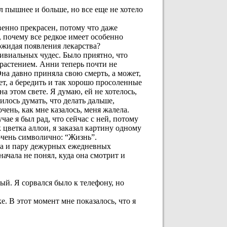
л пышнее и больше, но все еще не хотело
енно прекрасен, потому что даже
, почему все редкое имеет особенно
ожидая появления лекарства?
ривиальных чудес. Было приятно, что
 растением. Анни теперь почти не
 Она давно приняла свою смерть, а может,
нет, а бередить и так хорошо просоленные
а этом свете. Я думаю, ей не хотелось,
лось думать, что делать дальше,
ень, как мне казалось, меня жалела.
ае я был рад, что сейчас с ней, потому
к цветка аллои, я заказал картину одному
очень символично: “Жизнь”.
аса и пару дежурных ежедневных
начала не понял, куда она смотрит и
ый. Я сорвался было к телефону, но
. В этот момент мне показалось, что я