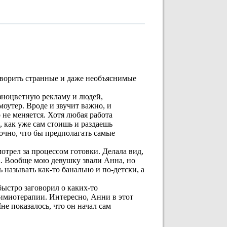
творить странные и даже необъяснимые
азноцветную рекламу и людей,
оутер. Вроде и звучит важно, и
о не меняется. Хотя любая работа
, как уже сам стоишь и раздаешь
очно, что бы предполагать самые
мотрел за процессом готовки. Делала вид,
ва. Вообще мою девушку звали Анна, но
 называть как-то банально и по-детски, а
быстро заговорил о каких-то
химиотерапии. Интересно, Анни в этот
е показалось, что он начал сам