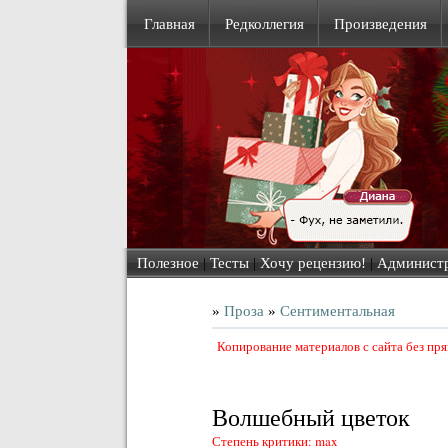
Главная
Редколлегия
Произведения
Полезное
|
Тесты
|
Хочу рецензию!
|
Админист
»
Проза
»
Сентиментальная
Копирование материалов с сайта без пр
Волшебный цветок
Степень критики: max