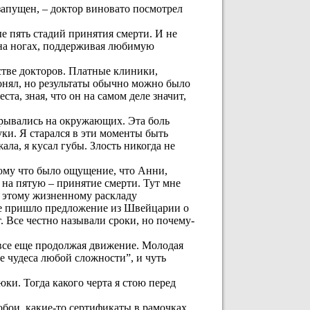
запущен, – доктор виновато посмотрел
е пять стадий принятия смерти. И не
ь на ногах, поддерживая любимую
стве докторов. Платные клиники,
понял, но результаты обычно можно было
ста, зная, что он на самом деле значит,
 срывались на окружающих. Эта боль
уки. Я старался в эти моменты быть
ала, я кусал губы. Злость никогда не
отому что было ощущение, что Анни,
 на пятую – принятие смерти. Тут мне
к этому жизненному раскладу
е не пришло предложение из Швейцарии о
Все честно называли сроки, но почему-
 все еще продолжая движение. Молодая
е чудеса любой сложности”, и чуть
ки. Тогда какого черта я стою перед
обои, какие-то сертификаты в рамочках,