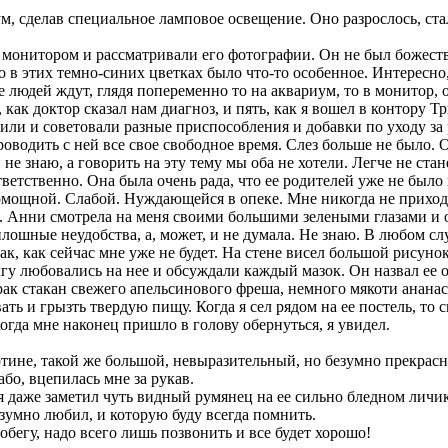
, сделав специальное ламповое освещение. Оно разрослось, ста
 монитором и рассматривали его фотографии. Он не был божеств
о в этих темно-синих цветках было что-то особенное. Интересно
 людей ждут, глядя попеременно то на аквариум, то в монитор, 
 как доктор сказал нам диагноз, и пять, как я вошел в контору Т
нили и советовали разные приспособления и добавки по уходу за
проводить с ней все свое свободное время. Слез больше не было.
 не знаю, а говорить на эту тему мы оба не хотели. Легче не ста
ветственно. Она была очень рада, что ее родителей уже не было н
помощной. Слабой. Нуждающейся в опеке. Мне никогда не приходи
. Анни смотрела на меня своими большими зелеными глазами и оч
лошные неудобства, а, может, и не думала. Не знаю. В любом случ
так, как сейчас мне уже не будет. На стене висел большой рисуно
гу любовались на нее и обсуждали каждый мазок. Он назвал ее 
трак стакан свежего апельсинового фреша, немного мякоти анан
ть и грызть твердую пищу. Когда я сел рядом на ее постель, то с
когда мне наконец пришло в голову обернуться, я увидел.
ртине, такой же большой, невыразительный, но безумно прекрасн
або, вцепилась мне за рукав.
я даже заметил чуть видный румянец на ее сильно бледном личике
зумно любил, и которую буду всегда помнить.
добегу, надо всего лишь позвонить и все будет хорошо!