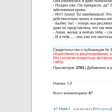
Она улыбнулась и даже попыталас
- Поздно уже. Он прекрасен, да? 
заболевания крови.
- Нет! Анни! Ты ошибаешься! Это 
действительно конец и паника нач
- Балбес ты! – теперь она рассмея
даже не представляла, что так мо
- Анни, милая, я люблю тебя, – с
- И я тебя… - она уже еле шептал
Свидетельство о публикации № 370
объективности рецензирования, в
без согласия владельца авторски
сайта.
Просмотров:
2763
| Добавлено в р
Оценка: 5.0
Всего комментариев
:
67
67
Fluid-1
[
Материал
]
(11.07.2025 09:57)