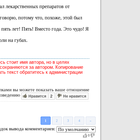
лал лекарственных препаратов от
 говорю, потому что, похоже, этой был
 пять лет! Пять! Вместо года. Это чудо! Я
оли на губах.
сь стоит имя автора, но в целях
 сохраняются за автором. Копирование
ать текст обратитесь к администрации
ками вы можете показать ваше отношение
изведению
Нравится
2
Не нравится
1
2
3
4
»
док вывода комментариев:
0