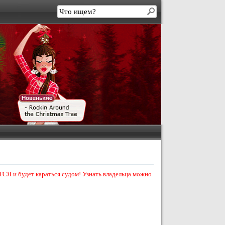
СЯ и будет караться судом! Узнать владельца можно