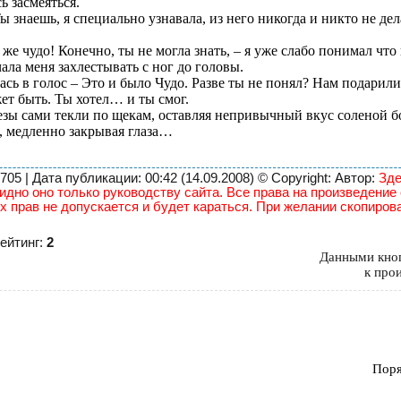
ь засмеяться.
Ты знаешь, я специально узнавала, из него никогда и никто не де
же чудо! Конечно, ты не могла знать, – я уже слабо понимал что
ала меня захлестывать с ног до головы.
лась в голос – Это и было Чудо. Разве ты не понял? Нам подарили
жет быть. Ты хотел… и ты смог.
лезы сами текли по щекам, оставляя непривычный вкус соленой б
а, медленно закрывая глаза…
5 | Дата публикации: 00:42 (14.09.2008) © Copyright: Автор:
Зде
идно оно только руководству сайта. Все права на произведение
х прав не допускается и будет караться. При желании скопиров
ейтинг:
2
Данными кноп
к про
Поря