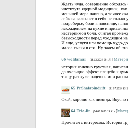
Ждать чуда, совершенно обходясь 
института ядерной медицины, как 
меньшей мере наивно, а точнее ск
лейкоза включает в себя не только
подреберье, боли в пояснице, напо
нахождением на кухне и привычны
нестерпимой боли, считая промежу
безысходности перед уходящим нав
И еще, услуги или помощь чудо-до
малое тысяч в сто. Ну зачем об это
66
woldamar
[
Матери
(28.12.2024 09:17)
история конечно грустная, написа
да очевидно эффект плацебо я дум
тыщу раз хуже надеюсь мои расска
65
PrShalapindrift
(31.07.2024 13:2
Окэй, хорошо как никогда. Вкусно 
64
Trio-lit
[
Мате
(04.06.2023 15:41)
Прочитал с интересом. История гр