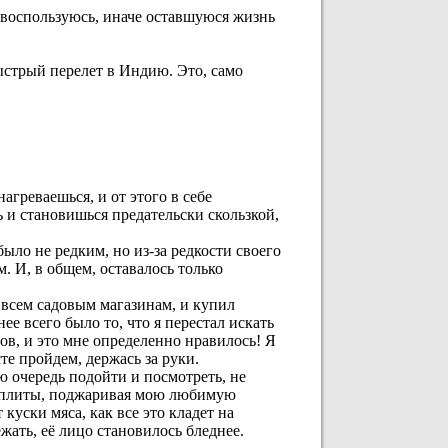
м воспользуюсь, иначе оставшуюся жизнь
ыстрый перелет в Индию. Это, само
агреваешься, и от этого в себе
 и становишься предательски скользкой,
 было не редким, но из-за редкости своего
. И, в общем, оставалось только
всем садовым магазинам, и купил
ее всего было то, что я перестал искать
ов, и это мне определенно нравилось! Я
те пройдем, держась за руки.
ю очередь подойти и посмотреть, не
 у плиты, поджаривая мою любимую
т куски мяса, как все это кладет на
ежать, её лицо становилось бледнее.