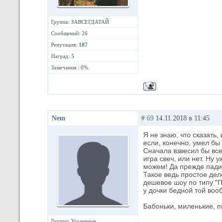
Группа: ЗАВСЕГДАТАЙ
Сообщений: 26
Репутация:
187
Наград:
5
Замечания : 0%
Nеm
#
69
14.11.2018 в 11:45
Я не знаю, что сказать,
если, конечно, умел бы
Сначала взвесил бы вс
игра свеч, или нет. Ну 
можем! Да прежде падит
Такое ведь простое дел
дешевое шоу по типу "П
у дочки бедной той воо
Бабоньки, миленькие, пи
Группа: Удаленные