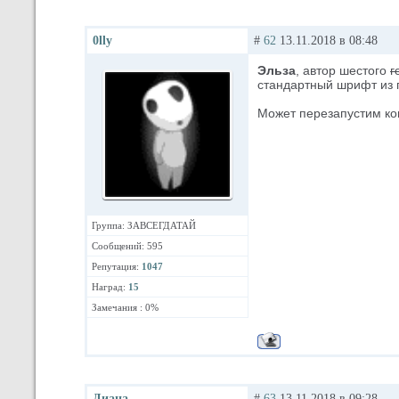
0lly
#
62
13.11.2018 в 08:48
Эльза
, автор шестого
г
стандартный шрифт из п
Может перезапустим ко
Группа: ЗАВСЕГДАТАЙ
Сообщений: 595
Репутация:
1047
Наград:
15
Замечания : 0%
Диана
#
63
13.11.2018 в 09:28