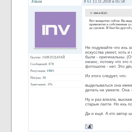
Эльза
#
61
13.11.2018 в 05:58
писал(а):
Вот конкретно сейчас Вы выде
привилегии и собственные ус
да сделали. И был бы другой 
Не подумайте что ихь з
искусства умеет, хоть 
были - оригинальны. (О
Группа: ЗАВСЕГДАТАЙ
нюанс, потому что это 
Сообщений: 878
фотошопе - нет. Это дё
Репутация:
1903
Из этого следует, что:
Наград:
16
Замечания : 0%
выделываться она имеет
делать не умеете. Она -
Ну и раз влезла, выскаж
старые лапти. Но ихь по
Да и ещё. А кто автор ш