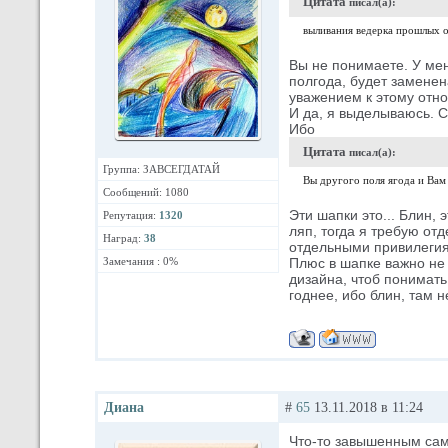
Цитата
писал(а):
выливания ведерка прошлых о
Вы не понимаете. У мен
полгода, будет заменена
уважением к этому отн
И да, я выделываюсь. 
Ибо
Цитата
писал(а):
Группа: ЗАВСЕГДАТАЙ
Вы другого поля ягода и Вам
Сообщений: 1080
Эти шапки это... Блин, 
Репутация:
1320
ляп, тогда я требую от
Наград:
38
отдельными привилеги
Замечания : 0%
Плюс в шапке важно не 
дизайна, чтоб понимать
годнее, ибо блин, там н
Диана
#
65
13.11.2018 в 11:24
Что-то завышенным са