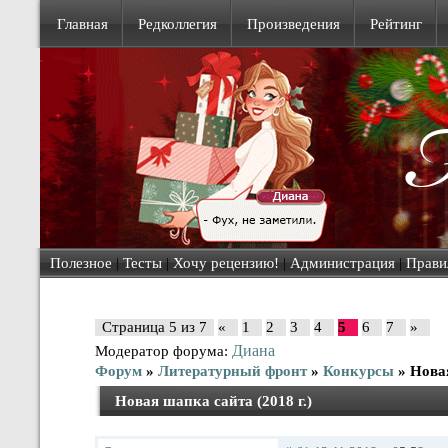
Главная
Редколлегия
Произведения
Рейтинг
Полезное
|
Тесты
|
Хочу рецензию!
|
Администрация
|
Прави
Страница
5
из
7
«
1
2
3
4
5
6
7
»
Диана
Модератор форума:
Форум
»
Литературный фронт
»
Конкурсы
»
Новая
Новая шапка сайта (2018 г.)