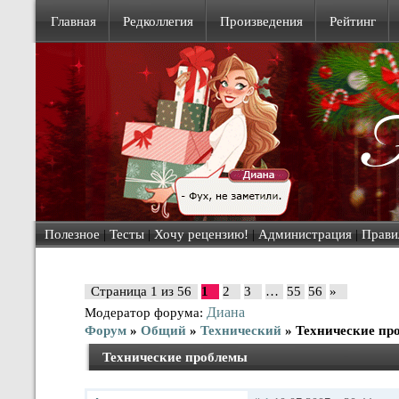
Главная
Редколлегия
Произведения
Рейтинг
Полезное
|
Тесты
|
Хочу рецензию!
|
Администрация
|
Прави
Страница
1
из
56
1
2
3
…
55
56
»
Диана
Модератор форума:
Форум
»
Общий
»
Технический
»
Технические пр
Технические проблемы