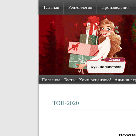
Главная
Редколлегия
Произведения
Полезное
|
Тесты
|
Хочу рецензию!
|
Админист
ТОП-2020
ПОЭЗИ